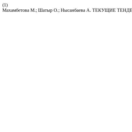
(1)
Махамбетова M.; Шатыр O.; Нысанбаева A. ТЕКУЩИЕ