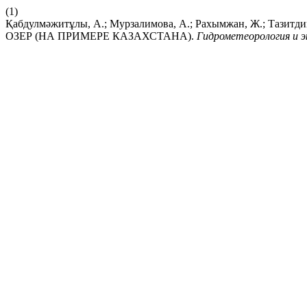
(1)
Қабдулмәжитұлы, А.; Мурзалимова, А.; Рахымжан, Ж.; 
ОЗЕР (НА ПРИМЕРЕ КАЗАХСТАНА).
Гидрометеорология и э