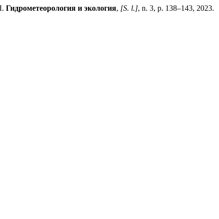
Ы.
Гидрометеорология и экология
,
[S. l.]
, n. 3, p. 138–143, 2023.