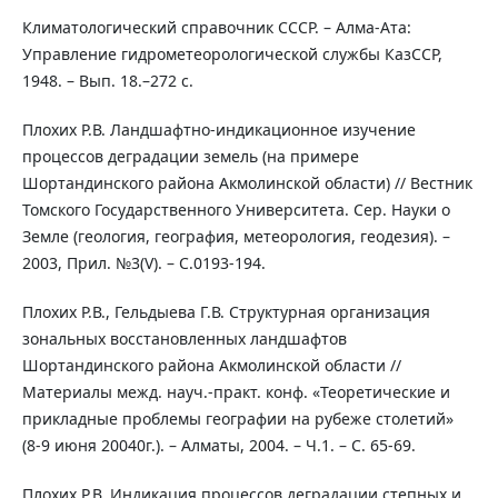
Климатологический справочник СССР. – Алма-Ата:
Управление гидрометеорологической службы КазССР,
1948. – Вып. 18.–272 с.
Плохих Р.В. Ландшафтно-индикационное изучение
процессов деградации земель (на примере
Шортандинского района Акмолинской области) // Вестник
Томского Государственного Университета. Сер. Науки о
Земле (геология, география, метеорология, геодезия). –
2003, Прил. №3(V). – С.0193-194.
Плохих Р.В., Гельдыева Г.В. Структурная организация
зональных восстановленных ландшафтов
Шортандинского района Акмолинской области //
Материалы межд. науч.-практ. конф. «Теоретические и
прикладные проблемы географии на рубеже столетий»
(8-9 июня 20040г.). – Алматы, 2004. – Ч.1. – С. 65-69.
Плохих Р.В. Индикация процессов деградации степных и