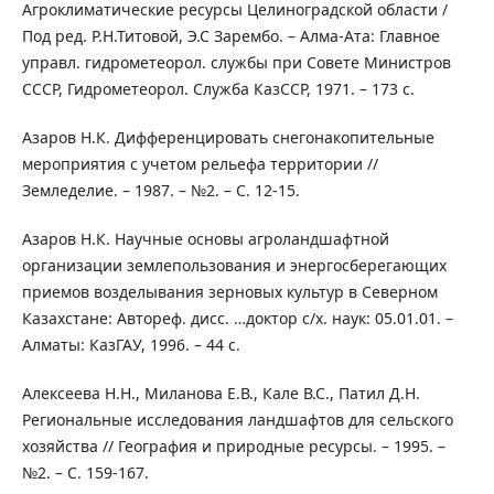
Агроклиматические ресурсы Целиноградской области /
Под ред. Р.Н.Титовой, Э.С Зарембо. – Алма-Ата: Главное
управл. гидрометеорол. службы при Совете Министров
СССР, Гидрометеорол. Служба КазССР, 1971. – 173 с.
Азаров Н.К. Дифференцировать снегонакопительные
мероприятия с учетом рельефа территории //
Земледелие. – 1987. – №2. – С. 12-15.
Азаров Н.К. Научные основы агроландшафтной
организации землепользования и энергосберегающих
приемов возделывания зерновых культур в Северном
Казахстане: Автореф. дисс. …доктор с/х. наук: 05.01.01. –
Алматы: КазГАУ, 1996. – 44 с.
Алексеева Н.Н., Миланова Е.В., Кале В.С., Патил Д.Н.
Региональные исследования ландшафтов для сельского
хозяйства // География и природные ресурсы. – 1995. –
№2. – С. 159-167.