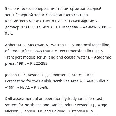
Экологическое зонирование территории заповедной
зоны Северной части Казахстанского сектора
Каспийского моря: Отчет о НИР РГП «Казгидромет»,
договор №160 / Отв. исп. С.П. Шиварева. – Алматы, 2001. –
95 с.
Abbott M.B., McCowan A., Warren I.R. Numerocal Modelling
of Free-Surface Flows that are Two Dimensionalin Plan //
Transport models for In-land and coastal waters. – Academic
press, 1991. – P. 222-283.
Jensen H. R., Vested H. J., Simonsen C. Storm Surge
Forecasting for the Danish North Sea Area // PIANC Bulletin.
–1991. – № 72. – P. 76-98.
Skill assessment of an operation hydrodynamic forecast
system for North Sea and Danish Belts // Vested H.J., Woge
Nielsen J., Jensen H.R. and Bolding Kristensen K. //