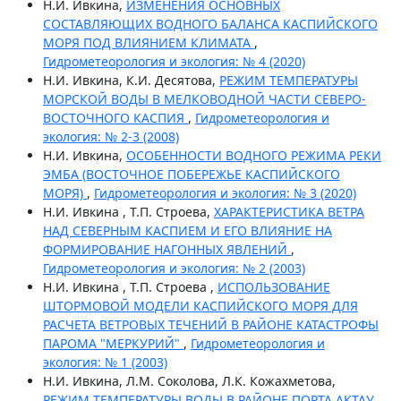
Н.И. Ивкина,
ИЗМЕНЕНИЯ ОСНОВНЫХ
СОСТАВЛЯЮЩИХ ВОДНОГО БАЛАНСА КАСПИЙСКОГО
МОРЯ ПОД ВЛИЯНИЕМ КЛИМАТА
,
Гидрометеорология и экология: № 4 (2020)
Н.И. Ивкина, К.И. Десятова,
РЕЖИМ ТЕМПЕРАТУРЫ
МОРСКОЙ ВОДЫ В МЕЛКОВОДНОЙ ЧАСТИ СЕВЕРО-
ВОСТОЧНОГО КАСПИЯ
,
Гидрометеорология и
экология: № 2-3 (2008)
Н.И. Ивкина,
ОСОБЕННОСТИ ВОДНОГО РЕЖИМА РЕКИ
ЭМБА (ВОСТОЧНОЕ ПОБЕРЕЖЬЕ КАСПИЙСКОГО
МОРЯ)
,
Гидрометеорология и экология: № 3 (2020)
Н.И. Ивкина , Т.П. Строева,
ХАРАКТЕРИСТИКА ВЕТРА
НАД СЕВЕРНЫМ КАСПИЕМ И ЕГО ВЛИЯНИЕ НА
ФОРМИРОВАНИЕ НАГОННЫХ ЯВЛЕНИЙ
,
Гидрометеорология и экология: № 2 (2003)
Н.И. Ивкина , Т.П. Строева ,
ИСПОЛЬЗОВАНИЕ
ШТОРМОВОЙ МОДЕЛИ КАСПИЙСКОГО МОРЯ ДЛЯ
РАСЧЕТА ВЕТРОВЫХ ТЕЧЕНИЙ В РАЙОНЕ КАТАСТРОФЫ
ПАРОМА "МЕРКУРИЙ"
,
Гидрометеорология и
экология: № 1 (2003)
Н.И. Ивкина, Л.М. Соколова, Л.К. Кожахметова,
РЕЖИМ ТЕМПЕРАТУРЫ ВОДЫ В РАЙОНЕ ПОРТА АКТАУ
,