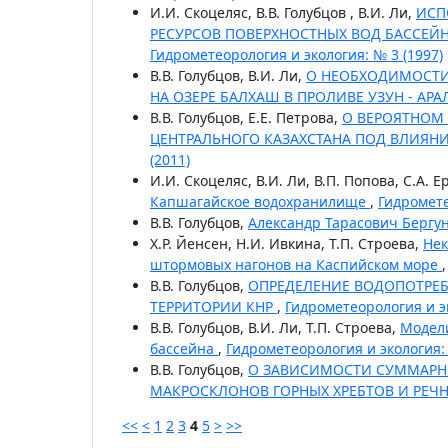
И.И. Скоцеляс, В.В. Голубцов , В.И. Ли,
ИСП
РЕСУРСОВ ПОВЕРХНОСТНЫХ ВОД БАССЕЙ
Гидрометеорология и экология: № 3 (1997)
В.В. Голубцов, В.И. Ли,
О НЕОБХОДИМОСТИ
НА ОЗЕРЕ БАЛХАШ В ПРОЛИВЕ УЗУН - АРА
В.В. Голубцов, Е.Е. Петрова,
О ВЕРОЯТНОМ
ЦЕНТРАЛЬНОГО КАЗАХСТАНА ПОД ВЛИЯ
(2011)
И.И. Скоцеляс, В.И. Ли, В.П. Попова, С.А. 
Капшагайское водохранилище
,
Гидромете
В.В. Голубцов,
Александр Тарасович Бергу
Х.Р. Йенсен, Н.И. Ивкина, Т.П. Строева,
Нек
штормовых нагонов на Каспийском море
В.В. Голубцов,
ОПРЕДЕЛЕНИЕ ВОДОПОТРЕБЛ
ТЕРРИТОРИИ КНР
,
Гидрометеорология и эк
В.В. Голубцов, В.И. Ли, Т.П. Строева,
Модели
бассейна
,
Гидрометеорология и экология: 
В.В. Голубцов,
О ЗАВИСИМОСТИ СУММАРН
МАКРОСКЛОНОВ ГОРНЫХ ХРЕБТОВ И РЕЧ
<<
<
1
2
3
4
5
>
>>