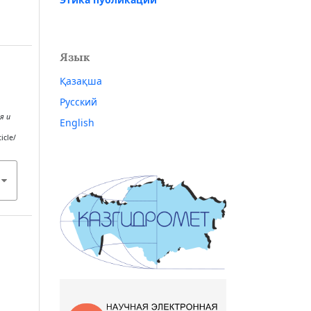
Язык
Қазақша
Русский
я и
English
icle/