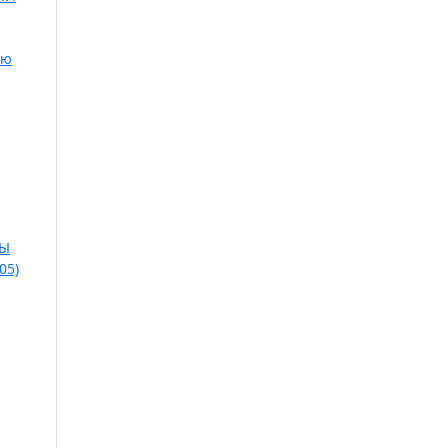
ую
СЫ
05)