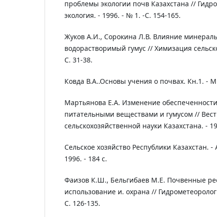
проблемы экологии почв Казахстана // Гидро
экология. - 1996. - № 1. -С. 154-165.
Жуков А.И., Сорокина Л.В. Влияние минерал
водорастворимый гумус // Химизация сельског
С. 31-38.
Ковда В.А..Основы учения о почвах. Кн.1. - М.:
Мартьянова Е.А. Изменение обеспеченност
питательными веществами и гумусом // Вес
сельскохозяйственной науки Казахстана. - 1988
Сельское хозяйство Республики Казахстан. - 
1996. - 184 с.
Фаизов К.Ш., Бельгибаев М.Е. Почвенные ре
использование и. охрана // Гидрометеорология
С. 126-135.