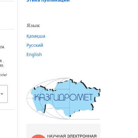
Язык
Қазақша
Русский
АЛА
English
 .
49.
icle/