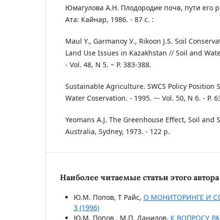
Юмагулова А.Н. Плодородие почв, пути его 
Ата: Кайнар, 1986. - 87 с. :
Maul Y., Garmanoy У., Rikoon J.S. Soil Conserva
Land Use Issues in Kazakhstan // Soil and Wate
- Vol. 48, N 5. ~ P. 383-388.
Sustainable Agriculture. SWCS Policy Position S
Water Coservation. - 1995. ~- Vol. 50, N 6. - P. 
Yeomans A.J. The Greenhouse Effect, Soil and S
Australia, Sydney, 1973. - 122 p.
Наиболее читаемые статьи этого автора 
Ю.М. Попов, Т Райс,
О МОНИТОРИНГЕ И С
3 (1996)
Ю.М. Попов , М.П. Данилов,
К ВОПРОСУ Р