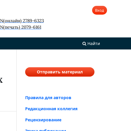
Вход
SN(онлайн) 2789-6323
N(печать) 2079-6161
Найти
Отправить материал
Х
Правила для авторов
Редакционная коллегия
Рецензирование
Этика публикации