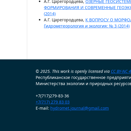
А.Г. Царегородцева,
ОЗЕРНЫЕ ГЕОСИСТЕМ
ФОРМИРОВАНИЯ И СОВРЕМЕННЫЕ ГЕОЭ
(2014)
А.Г. Царегородцева,
К ВОПРОСУ О МОРФО
Гидрометеорология и экология: № 3 (2014)
© 2025. This work is openly licensed via
CC BY-NC 4
Республиканское государственное предприят
Министерства экологии и природных ресурсов
+7(717)279-83-36
+7(717) 279 83 03
E-mail:
hydromet.journal@gmail.com