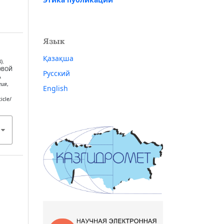
Язык
Қазақша
).
ОВОЙ
Русский
А
гия
,
English
icle/