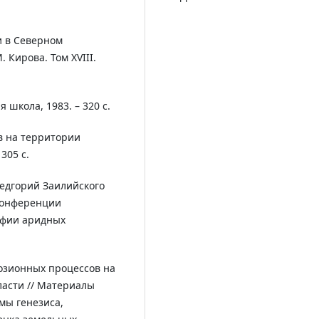
и в Северном
 Кирова. Том XVIII.
 школа, 1983. – 320 с.
в на территории
 305 с.
редгорий Заилийского
конференции
афии аридных
розионных процессов на
ласти // Материалы
мы генезиса,