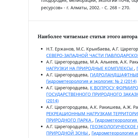
плодородия, мелиорации, экологии почв, оц
ресурсов» - г. Алматы, 2002. - С. 268 – 270.
Наиболее читаемые статьи этого автора 
Н.Т. Ержанов, М.С. Крыкбаева, А.Г. Царего
СЕВЕРО-ЗАПАДНОЙ ЧАСТИ ПАВЛОДАРСК
А.Г. Царегородцева, М.А. Алькеев, А.К. Ра
НАГРУЗКИ НА ПРИРОДНЫЕ КОМПЛЕКСЫ
,
А.Г. Царегородцева,
ГИДРОЛАНДШАФТНЫЕ
Гидрометеорология и экология: № 2 (2014)
А.Г. Царегородцева,
К ВОПРОСУ ФОРМИР
ГОСУДАРСТВЕННОГО ПРИРОДНОГО ЗАКА
(2014)
А.Г. Царегородцева, А.К. Ракишева, А.Ж. Р
РЕКРЕАЦИОННЫМ НАГРУЗКАМ ТЕРРИТОР
ПРИРОДНОГО ПАРКА
,
Гидрометеорология и
А.Г. Царегородцева,
ГЕОЭКОЛОГИЧЕСКОЕ
ПРИРОДНОЙ ЗОНЫ
,
Гидрометеорология и 