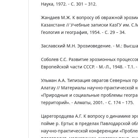
Наука, 1972. - С. 301 – 312.
Жандаев М.Ж. К вопросу об овражной эрози
Казахстане // Учебные записки КазГУ им. С.М.
Геология и география, 1954. - С. 29 – 34.
Заславский М.Н. Эрозиоведение. - М.: Высшая
Соболев С.С. Развитие эрозионных процессо
Европейской части СССР. - М.-Л., 1948. - Т.1. -
Ульман А.А. Типизация оврагов Северных п
Алатау // Материалы научно-практической 
«Природные и социальные проблемы геогр
территорий». - Алматы, 2001. - С. 174 – 175.
Царегородцева А.Г. К вопросу о динамике э
пойме р. Ертыс в пределах Павлодарской об
научно-практической конференции «Пробле