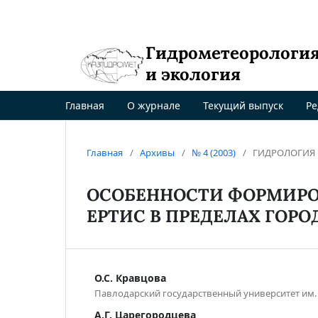
Гидрометеорологи
и экология
Главная
О журнале
Текущий выпуск
Ре
Главная
/
Архивы
/
№ 4 (2003)
/
ГИДРОЛОГИЯ
ОСОБЕННОСТИ ФОРМИРО
ЕРТИС В ПРЕДЕЛАХ ГОРО
О.С. Кравцова
Павлодарский государственный университет им.
А.Г. Царегородцева