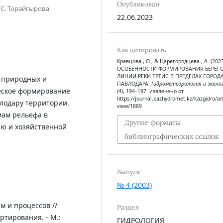
Опубликован
 С. Торайгырова
22.06.2023
Как цитировать
Кравцова , О., & Царегородцева , А. (2023
ОСОБЕННОСТИ ФОРМИРОВАНИЯ БЕРЕГ
ЛИНИИ РЕКИ ЕРТИС В ПРЕДЕЛАХ ГОРОД
 природных и
ПАВЛОДАРА.
Гидрометеорология и эколо
еское формирование
(4), 194–197. извлечено от
https://journal.kazhydromet.kz/kazgidro/art
лодару территории.
view/1889
ам рельефа в
Другие форматы
ю и хозяйственной
библиографических ссылок
Выпуск
№ 4 (2003)
 и процессов //
Раздел
тирования. - М.:
ГИДРОЛОГИЯ