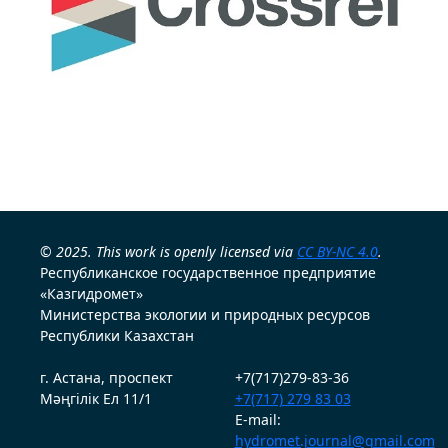
© 2025. This work is openly licensed via
CC BY-NC 4.0
.
Республиканское государственное предприятие
«Казгидромет»
Министерства экологии и природных ресурсов
Республики Казахстан
г. Астана, проспект
+7(717)279-83-36
Мәңгілік Ел 11/1
+7(717) 279 83 03
E-mail:
hydromet.journal@gmail.com