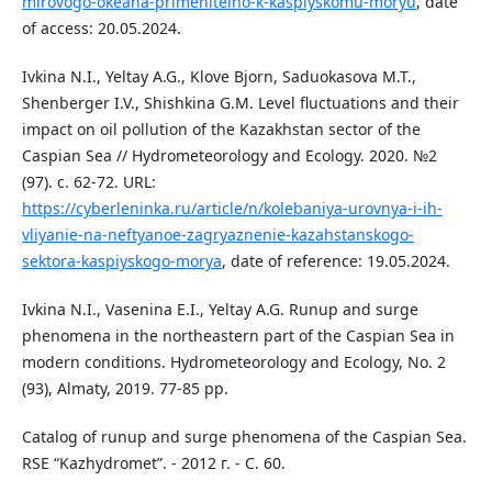
mirovogo-okeana-primenitelno-k-kaspiyskomu-moryu
, date
of access: 20.05.2024.
Ivkina N.I., Yeltay A.G., Klove Bjorn, Saduokasova M.T.,
Shenberger I.V., Shishkina G.M. Level fluctuations and their
impact on oil pollution of the Kazakhstan sector of the
Caspian Sea // Hydrometeorology and Ecology. 2020. №2
(97). с. 62-72. URL:
https://cyberleninka.ru/article/n/kolebaniya-urovnya-i-ih-
vliyanie-na-neftyanoe-zagryaznenie-kazahstanskogo-
sektora-kaspiyskogo-morya
, date of reference: 19.05.2024.
Ivkina N.I., Vasenina E.I., Yeltay A.G. Runup and surge
phenomena in the northeastern part of the Caspian Sea in
modern conditions. Hydrometeorology and Ecology, No. 2
(93), Almaty, 2019. 77-85 pp.
Catalog of runup and surge phenomena of the Caspian Sea.
RSE “Kazhydromet”. - 2012 г. - С. 60.