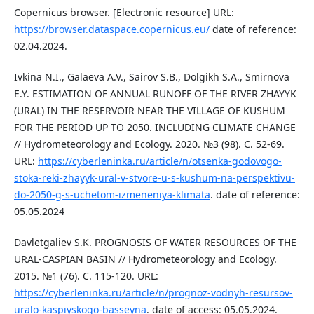
Copernicus browser. [Electronic resource] URL:
https://browser.dataspace.copernicus.eu/
date of reference:
02.04.2024.
Ivkina N.I., Galaeva A.V., Sairov S.B., Dolgikh S.A., Smirnova
E.Y. ESTIMATION OF ANNUAL RUNOFF OF THE RIVER ZHAYYK
(URAL) IN THE RESERVOIR NEAR THE VILLAGE OF KUSHUM
FOR THE PERIOD UP TO 2050. INCLUDING CLIMATE CHANGE
// Hydrometeorology and Ecology. 2020. №3 (98). С. 52-69.
URL:
https://cyberleninka.ru/article/n/otsenka-godovogo-
stoka-reki-zhayyk-ural-v-stvore-u-s-kushum-na-perspektivu-
do-2050-g-s-uchetom-izmeneniya-klimata
. date of reference:
05.05.2024
Davletgaliev S.K. PROGNOSIS OF WATER RESOURCES OF THE
URAL-CASPIAN BASIN // Hydrometeorology and Ecology.
2015. №1 (76). С. 115-120. URL:
https://cyberleninka.ru/article/n/prognoz-vodnyh-resursov-
uralo-kaspiyskogo-basseyna
. date of access: 05.05.2024.