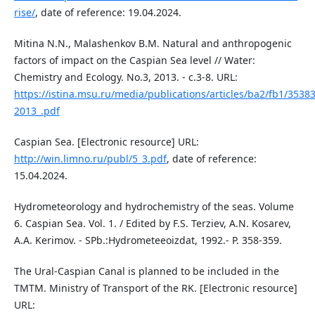
rise/
, date of reference: 19.04.2024.
Mitina N.N., Malashenkov B.M. Natural and anthropogenic
factors of impact on the Caspian Sea level // Water:
Chemistry and Ecology. No.3, 2013. - с.3-8. URL:
https://istina.msu.ru/media/publications/articles/ba2/fb1/35
2013_.pdf
Caspian Sea. [Electronic resource] URL:
http://win.limno.ru/publ/5_3.pdf
, date of reference:
15.04.2024.
Hydrometeorology and hydrochemistry of the seas. Volume
6. Caspian Sea. Vol. 1. / Edited by F.S. Terziev, A.N. Kosarev,
A.A. Kerimov. - SPb.:Hydrometeeoizdat, 1992.- P. 358-359.
The Ural-Caspian Canal is planned to be included in the
TMTM. Ministry of Transport of the RK. [Electronic resource]
URL: