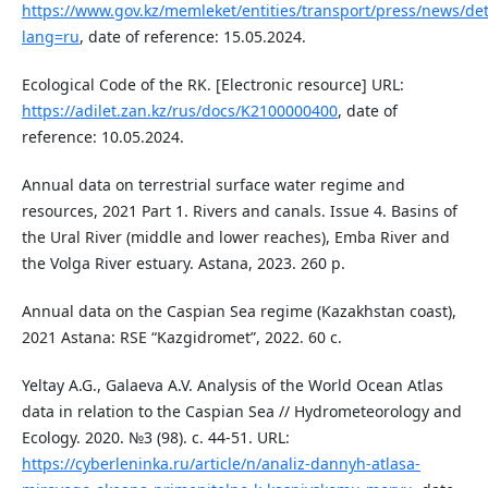
https://www.gov.kz/memleket/entities/transport/press/news/det
lang=ru
, date of reference: 15.05.2024.
Ecological Code of the RK. [Electronic resource] URL:
https://adilet.zan.kz/rus/docs/K2100000400
, date of
reference: 10.05.2024.
Annual data on terrestrial surface water regime and
resources, 2021 Part 1. Rivers and canals. Issue 4. Basins of
the Ural River (middle and lower reaches), Emba River and
the Volga River estuary. Astana, 2023. 260 p.
Annual data on the Caspian Sea regime (Kazakhstan coast),
2021 Astana: RSE “Kazgidromet”, 2022. 60 с.
Yeltay A.G., Galaeva A.V. Analysis of the World Ocean Atlas
data in relation to the Caspian Sea // Hydrometeorology and
Ecology. 2020. №3 (98). с. 44-51. URL:
https://cyberleninka.ru/article/n/analiz-dannyh-atlasa-