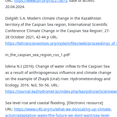
URL:
https://www.un.org/ru/213875
, date of access:
20.04.2024.
Dolgikh S.A. Modern climate change in the Kazakhstan
territory of the Caspian Sea region, International Scientific
Conference ‘Climate Change in the Caspian Sea Region’, 27-
28 October 2021, 42-44 p URL:
https://tehranconvention.org/system/files/web/proceedings_of_
in_the_caspian_sea_region_rus_1.pdf
Ivkina N.I (2016). Change of water inflow to the Caspian Sea
as a result of anthropogenous influence and climate change
on the example of Zhayik (Ural) river. Hydrometeorology and
Ecology. 2016. №3, 50–56. URL:
https://journal.kazhydromet.kz/index.php/kazgidro/article/view
Sea level rise and coastal flooding. [Electronic resource]
URL:
https://www.c40.org/ru/what-we-do/scaling-up-climate-
action/adaptation-water/the-future-we-dont-want/sea-level-