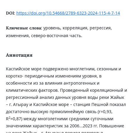
https://doi.org/10.54668/2789-6323-2024-115-4-7-14
DOI:
уровень, корреляция, регрессия,
Ключевые слова:
изменения, северо-восточная часть.
Аннотация
Каспийское море подвержено многлетним, сезонным и
коротко- периодичным изменениям уровня, в
особенности из за влияния антропогенных и
климатических факторов. Проведенный кореляционный и
регрессионный анализ данных уровня воды реки Жайык
– г. Атырау и Каспийское море – станция Пешной показал
достаточно высокую прямолинеймую связь (r=0,93,
2
R
=0,87) между многолетними средними суточными
значениями характеристик за 2006...2023 гг. Повышение
на реке Жайык – г. Атырау в период половолья