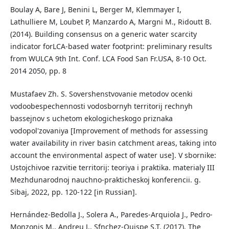
Boulay A, Bare J, Benini L, Berger M, Klemmayer I,
Lathulliere M, Loubet P, Manzardo A, Margni M., Ridoutt B.
(2014). Building consensus on a generic water scarcity
indicator forLCA-based water footprint: preliminary results
from WULCA 9th Int. Conf. LCA Food San Fr.USA, 8-10 Oct.
2014 2050, pp. 8
Mustafaev Zh. S. Sovershenstvovanie metodov ocenki
vodoobespechennosti vodosbornyh territorij rechnyh
bassejnov s uchetom ekologicheskogo priznaka
vodopol'zovaniya [Improvement of methods for assessing
water availability in river basin catchment areas, taking into
account the environmental aspect of water use]. V sbornike:
Ustojchivoe razvitie territorij: teoriya i praktika. materialy III
Mezhdunarodnoj nauchno-prakticheskoj konferencii. g.
Sibaj, 2022, pp. 120-122 [in Russian].
Hernández-Bedolla J., Solera A., Paredes-Arquiola J., Pedro-
Monzonis M., Andreu J., Sfnchez-Quispe S.T. (2017). The