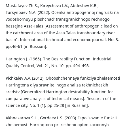
Mustafayev Zh.S., Kireycheva L.V., Abdeshev K.B.,
Tursynbaev N.A. (2022). Ocenka antropogennoj nagruzki na
vodosbornuyu ploshchad' transgranichnogo rechnogo
bassejna Assa-Talas [Assessment of anthropogenic load on
the catchment area of the Assa-Talas transboundary river
basin]. International technical and economic journal, No. 3.
pp.46-61 [in Russian].
Harington J. (1965). The Desirability Function. Industrial
Quality Control, Vol. 21, No. 10. pp. 494–498.
Pichkalev A.V. (2012). Obobshchennaya funkciya zhelaemosti
Harringtona dlya sravnitel'nogo analiza tekhnicheskih
sredstv [Generalized Harrington desirability function for
comparative analysis of technical means]. Research of the
science city. No. 1 (1). pp.25-28 [in Russian].
Akhnazarova S.L., Gordeev L.S. (2003). Ispol'zovanie funkcii
zhelaemosti Harringtona pri reshenii optimizacionnyh