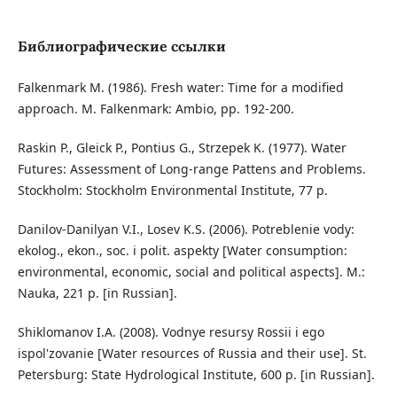
Библиографические ссылки
Falkenmark M. (1986). Fresh water: Time for a modified
approach. M. Falkenmark: Ambio, рр. 192-200.
Raskin P., Gleick P., Pontius G., Strzepek K. (1977). Water
Futures: Assessment of Long-range Pattens and Problems.
Stockholm: Stockholm Environmental Institute, 77 р.
Danilov-Danilyan V.I., Losev K.S. (2006). Potreblenie vody:
ekolog., ekon., soc. i polit. aspekty [Water consumption:
environmental, economic, social and political aspects]. M.:
Nauka, 221 p. [in Russian].
Shiklomanov I.A. (2008). Vodnye resursy Rossii i ego
ispol'zovanie [Water resources of Russia and their use]. St.
Petersburg: State Hydrological Institute, 600 p. [in Russian].