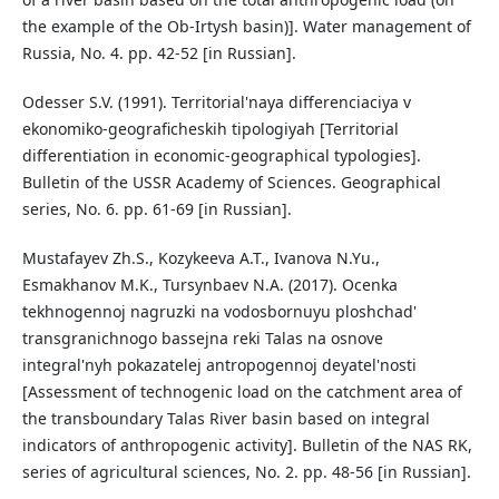
the example of the Ob-Irtysh basin)]. Water management of
Russia, No. 4. pp. 42-52 [in Russian].
Odesser S.V. (1991). Territorial'naya differenciaciya v
ekonomiko-geograficheskih tipologiyah [Territorial
differentiation in economic-geographical typologies].
Bulletin of the USSR Academy of Sciences. Geographical
series, No. 6. pp. 61-69 [in Russian].
Mustafayev Zh.S., Kozykeeva A.T., Ivanova N.Yu.,
Esmakhanov M.K., Tursynbaev N.A. (2017). Ocenka
tekhnogennoj nagruzki na vodosbornuyu ploshchad'
transgranichnogo bassejna reki Talas na osnove
integral'nyh pokazatelej antropogennoj deyatel'nosti
[Assessment of technogenic load on the catchment area of
the transboundary Talas River basin based on integral
indicators of anthropogenic activity]. Bulletin of the NAS RK,
series of agricultural sciences, No. 2. pp. 48-56 [in Russian].