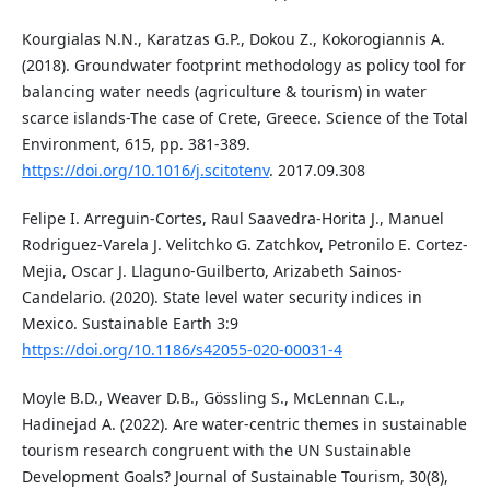
Kourgialas N.N., Karatzas G.P., Dokou Z., Kokorogiannis A.
(2018). Groundwater footprint methodology as policy tool for
balancing water needs (agriculture & tourism) in water
scarce islands-The case of Crete, Greece. Science of the Total
Environment, 615, pp. 381-389.
https://doi.org/10.1016/j.scitotenv
. 2017.09.308
Felipe I. Arreguin-Cortes, Raul Saavedra-Horita J., Manuel
Rodriguez-Varela J. Velitchko G. Zatchkov, Petronilo E. Cortez-
Mejia, Oscar J. Llaguno-Guilberto, Arizabeth Sainos-
Candelario. (2020). State level water security indices in
Mexico. Sustainable Earth 3:9
https://doi.org/10.1186/s42055-020-00031-4
Moyle B.D., Weaver D.B., Gössling S., McLennan C.L.,
Hadinejad A. (2022). Are water-centric themes in sustainable
tourism research congruent with the UN Sustainable
Development Goals? Journal of Sustainable Tourism, 30(8),