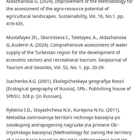
Aldazhanova G. (2024). Improvement of the Methodology for
the assessment of the agro-resource potential of
agricultural landscapes. Sustainability, Vol. 16, No.1. pp.
419-435.
Mustafayev Zh., Skorintseva I., Toletayev, A., Aldazhanova
G.,Kuderin A. (2024). Comprehensive assessment of water
supply of the Turkestan region for the development of
economic sectors and recreational tourism. GeoJournal of
Tourism and Geosites, Vol. 52, No. 1. pp. 20-29.
Isachenko A.G. (2001). Ekologicheskaya geografiya Rossii
[Ecological geography of Russia]. SPb.: Publishing house of
SPbSU. 328 p. [in Russian].
Rybkina I.D., Stoyashcheva N.V., Kurepina N.Yu. (2011).
Metodika zonirovaniya territorii rechnogo bassejna po
sovokupnoj antropogennoj nagruzke (na primere Ob'-
Irtyshskogo bassejna) [Methodology for zoning the territory
of a river basin based on the total anthropogenic load (on