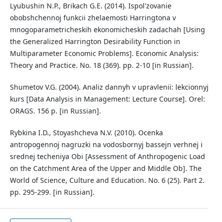
Lyubushin N.P., Brikach G.E. (2014). Ispol'zovanie
obobshchennoj funkcii zhelaemosti Harringtona v
mnogoparametricheskih ekonomicheskih zadachah [Using
the Generalized Harrington Desirability Function in
Multiparameter Economic Problems]. Economic Analysis:
Theory and Practice. No. 18 (369). pp. 2-10 [in Russian].
Shumetov V.G. (2004). Analiz dannyh v upravlenii: lekcionnyj
kurs [Data Analysis in Management: Lecture Course]. Orel:
ORAGS. 156 p. [in Russian].
Rybkina I.D., Stoyashcheva N.V. (2010). Ocenka
antropogennoj nagruzki na vodosbornyj bassejn verhnej i
srednej techeniya Obi [Assessment of Anthropogenic Load
on the Catchment Area of the Upper and Middle Ob]. The
World of Science, Culture and Education. No. 6 (25). Part 2.
pp. 295-299. [in Russian].