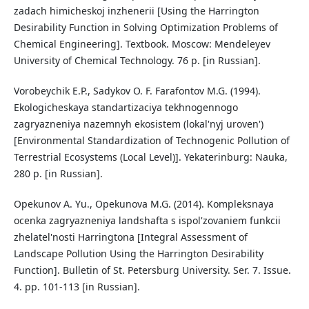
zadach himicheskoj inzhenerii [Using the Harrington
Desirability Function in Solving Optimization Problems of
Chemical Engineering]. Textbook. Moscow: Mendeleyev
University of Chemical Technology. 76 p. [in Russian].
Vorobeychik E.P., Sadykov O. F. Farafontov M.G. (1994).
Ekologicheskaya standartizaciya tekhnogennogo
zagryazneniya nazemnyh ekosistem (lokal'nyj uroven')
[Environmental Standardization of Technogenic Pollution of
Terrestrial Ecosystems (Local Level)]. Yekaterinburg: Nauka,
280 p. [in Russian].
Opekunov A. Yu., Opekunova M.G. (2014). Kompleksnaya
ocenka zagryazneniya landshafta s ispol'zovaniem funkcii
zhelatel'nosti Harringtona [Integral Assessment of
Landscape Pollution Using the Harrington Desirability
Function]. Bulletin of St. Petersburg University. Ser. 7. Issue.
4. pp. 101-113 [in Russian].