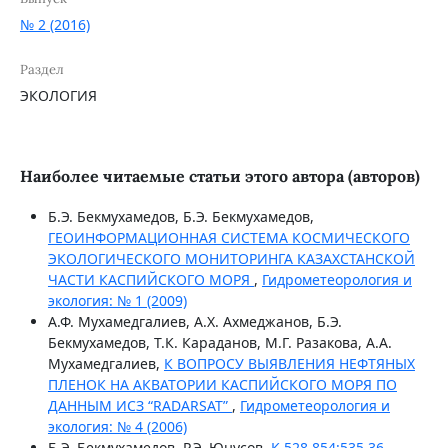
№ 2 (2016)
Раздел
ЭКОЛОГИЯ
Наиболее читаемые статьи этого автора (авторов)
Б.Э. Бекмухамедов, Б.Э. Бекмухамедов,
ГЕОИНФОРМАЦИОННАЯ СИСТЕМА КОСМИЧЕСКОГО
ЭКОЛОГИЧЕСКОГО МОНИТОРИНГА КАЗАХСТАНСКОЙ
ЧАСТИ КАСПИЙСКОГО МОРЯ
,
Гидрометеорология и
экология: № 1 (2009)
А.Ф. Мухамедгалиев, А.Х. Ахмеджанов, Б.Э.
Бекмухамедов, Т.К. Караданов, М.Г. Разакова, А.А.
Мухамедгалиев,
К ВОПРОСУ ВЫЯВЛЕНИЯ НЕФТЯНЫХ
ПЛЕНОК НА АКВАТОРИИ КАСПИЙСКОГО МОРЯ ПО
ДАННЫМ ИСЗ “RADARSAT”
,
Гидрометеорология и
экология: № 4 (2006)
Б.Э. Бекмухамедов, Р.Э. Юнусов,
К 528.854:535.36