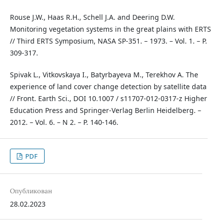
Rouse J.W., Haas R.H., Schell J.A. and Deering D.W.
Monitoring vegetation systems in the great plains with ERTS
// Third ERTS Symposium, NASA SP-351. – 1973. – Vol. 1. – P.
309-317.
Spivak L., Vitkovskaya I., Batyrbayeva M., Terekhov A. The
experience of land cover change detection by satellite data
// Front. Earth Sci., DOI 10.1007 / s11707-012-0317-z Higher
Education Press and Springer-Verlag Berlin Heidelberg. –
2012. – Vol. 6. – N 2. – P. 140-146.
PDF
Опубликован
28.02.2023