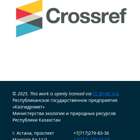
© 2025. This work is openly licensed via
CC BY-NC 4.0
.
Республиканское государственное предприятие
«Казгидромет»
Министерства экологии и природных ресурсов
Республики Казахстан
г. Астана, проспект
+7(717)279-83-36
Мәңгілік Ел 11/1
+7(717) 279 83 03