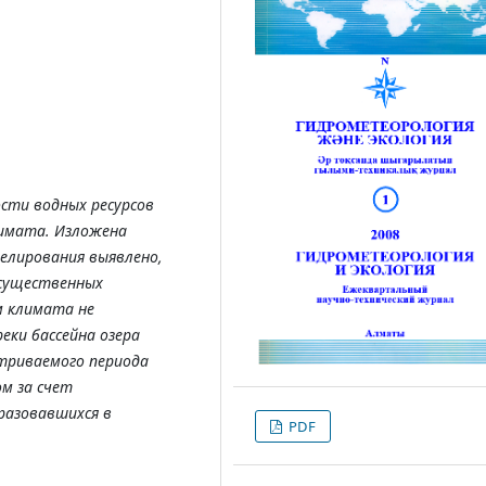
сти водных ресурсов
лимата. Изложена
елирования выявлено,
 существенных
м климата не
еки бассейна озера
атриваемого периода
ом за счет
разовавшихся в
PDF