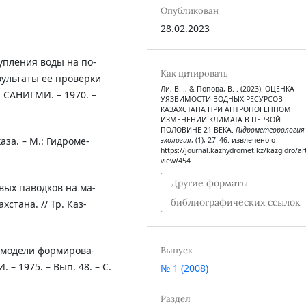
Опубликован
28.02.2023
упления воды на по-
Как цитировать
зультаты ее проверки
Ли, В. ., & Попова, В. . (2023). ОЦЕНКА
. САНИГМИ. – 1970. –
УЯЗВИМОСТИ ВОДНЫХ РЕСУРСОВ
КАЗАХСТАНА ПРИ АНТРОПОГЕННОМ
ИЗМЕНЕНИИ КЛИМАТА В ПЕРВОЙ
ПОЛОВИНЕ 21 ВЕКА.
Гидрометеорология
аза. – М.: Гидроме-
экология
, (1), 27–46. извлечено от
https://journal.kazhydromet.kz/kazgidro/art
view/454
Другие форматы
вых паводков на ма-
библиографических ссылок
стана. // Тр. Каз-
 модели формирова-
Выпуск
 – 1975. – Вып. 48. – С.
№ 1 (2008)
Раздел