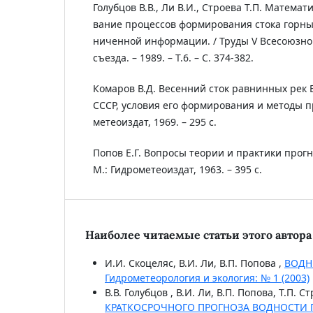
Голубцов В.В., Ли В.И., Строева Т.П. Матема
вание процессов формирования стока горных
ниченной информации. / Труды V Всесоюзно
съезда. – 1989. – Т.6. – С. 374-382.
Комаров В.Д. Весенний сток равнинных рек 
СССР, условия его формирования и методы про
метеоиздат, 1969. – 295 с.
Попов Е.Г. Вопросы теории и практики прогн
М.: Гидрометеоиздат, 1963. – 395 с.
Наиболее читаемые статьи этого автора 
И.И. Скоцеляс, В.И. Ли, В.П. Попова ,
ВОДН
Гидрометеорология и экология: № 1 (2003)
В.В. Голубцов , В.И. Ли, В.П. Попова, Т.П. С
КРАТКОСРОЧНОГО ПРОГНОЗА ВОДНОСТИ Г