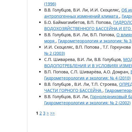
(1996)
В.В. Голубцов, В.И. Ли, И.И. Скоцеляс,
Об и
антропогенных изменений климата
,
Гидр
Б.О. Баймагамбетов, В.П. Попова,
ГИДРОЛ
ВОДОХОЗЯЙСТВЕННОГО БАССЕЙНА И ЕГО
В.В. Голубцов, В.И. Ли, В.П. Попова,
О влия
моря
,
Гидрометеорология и экология: № 3-
И.И. Скоцеляс, В.П. Попова , Т.Г. Горкунова
№ 2 (2003)
С.П. Шиварева, В.И. Ли, В.В. Голубцов,
МОД
ВОДОПОТРЕБЛЕНИЯ И В УСЛОВИЯХ ИЗМ
В.П. Попова, С.П. Шиварёва, А.О. Домран,
Гидрометеорология и экология: № 4 (2010)
В.В. Голубцов , В.И. Ли, Т.П. Строева,
ОПРЕ
ЧАСТИ ГОРНОГО БАССЕЙНА
,
Гидрометеоро
В.В. Голубцов, В.И. Ли,
Горноледниковый ба
Гидрометеорология и экология: № 2 (2002)
1
2
3
>
>>