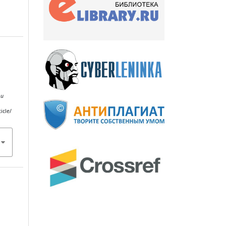
 и
icle/