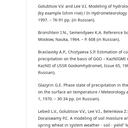
Golubtsov V.V. and Lee V.I. Modeling of hydrolo
(by example Ishim rive) / In Hydrometeorology a
1997. – 76-91 pp. (in Russian).
Bronshtein I.N., Semendyaev K.A. Reference b
Moskow, Nauka, 1964. – P. 608 (in Russian).
Braslavsky A.P., Chistyaeva S.P. Estimation of c
precipitation on the basis of GGO – KazNIGMI 
KazNII of USSR Goskomhydromet, Issue 65, 1980
Russian).
Glazyrin G.E. Phase state of precipitation in 
on the surface air temperature / Meteorology a
1, 1970. – 30-34 pp. (in Russian).
Lebed L.V., Golubtsov V.V., Lee V.I., Belenkova Z
Doraiswamy P.C. A modeling of soil moisture an
spring wheat in system weather - soil - yield” M