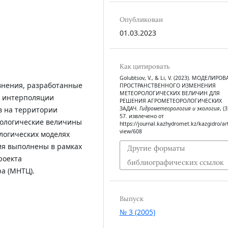
Опубликован
01.03.2023
Как цитировать
Golubtsov, V., & Li, V. (2023). МОДЕЛИРО
внения, разработанные
ПРОСТРАНСТВЕННОГО ИЗМЕНЕНИЯ
МЕТЕОРОЛОГИЧЕСКИХ ВЕЛИЧИН ДЛЯ
й интерполяции
РЕШЕНИЯ АГРОМЕТЕОРОЛОГИЧЕСКИХ
в на территории
ЗАДАЧ.
Гидрометеорология и экология
, (3
57. извлечено от
рологические величины
https://journal.kazhydromet.kz/kazgidro/art
view/608
логических моделях
ия выполнены в рамках
Другие форматы
роекта
библиографических ссылок
а (МНТЦ).
Выпуск
№ 3 (2005)