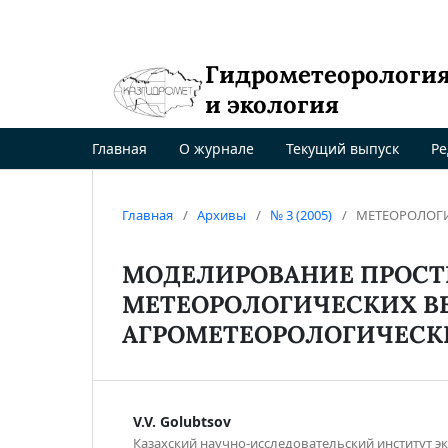
Гидрометеорологи
и экология
Главная
О журнале
Текущий выпуск
Ре
Главная
/
Архивы
/
№ 3 (2005)
/
МЕТЕОРОЛОГ
МОДЕЛИРОВАНИЕ ПРОСТ
МЕТЕОРОЛОГИЧЕСКИХ В
АГРОМЕТЕОРОЛОГИЧЕСК
V.V. Golubtsov
Казахский научно-исследовательский институт э