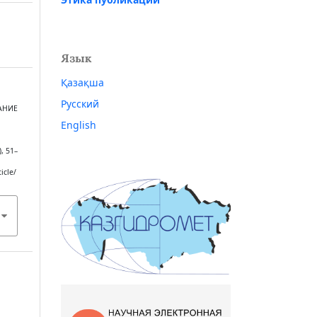
Язык
Қазақша
Русский
ВАНИЕ
English
), 51–
icle/