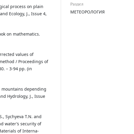
Раздел
gical process on plain
МЕТЕОРОЛОГИЯ
nd Ecology, J., Issue 4,
ook on mathematics.
orrected values of
method / Proceedings of
. – 3-94 pp. (in
the mountains depending
nd Hydrology, J., Issue
.S., Sychyeva T.N. and
d water’s security of
aterials of Interna-