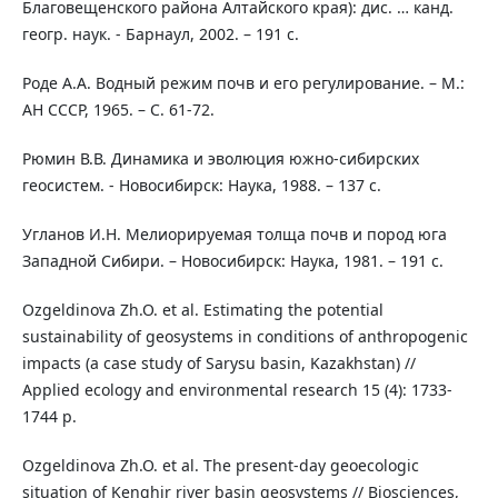
Благовещенского района Алтайского края): дис. … канд.
геогр. наук. - Барнаул, 2002. – 191 с.
Роде А.А. Водный режим почв и его регулирование. – М.:
АН СССР, 1965. – С. 61-72.
Рюмин В.В. Динамика и эволюция южно-сибирских
геосистем. - Новосибирск: Наука, 1988. – 137 с.
Угланов И.Н. Мелиорируемая толща почв и пород юга
Западной Сибири. – Новосибирск: Наука, 1981. – 191 с.
Ozgeldinova Zh.O. et al. Estimating the potential
sustainability of geosystems in conditions of anthropogenic
impacts (a case study of Sarysu basin, Kazakhstan) //
Applied ecology and environmental research 15 (4): 1733-
1744 p.
Ozgeldinova Zh.O. et al. The present-day geoecologic
situation of Kenghir river basin geosystems // Biosciences,