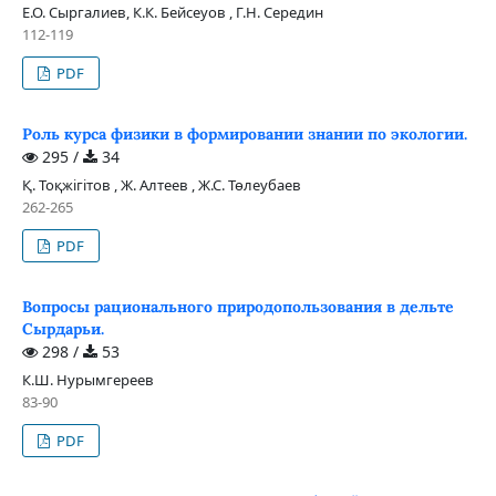
Е.О. Сыргалиев, К.К. Бейсеуов , Г.Н. Середин
112-119
PDF
Роль курса физики в формировании знании по экологии.
295 /
34
Қ. Тоқжігітов , Ж. Алтеев , Ж.С. Төлеубаев
262-265
PDF
Вопросы рационального природопользования в дельте
Сырдарьи.
298 /
53
К.Ш. Нурымгереев
83-90
PDF