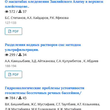
О масштабах оледенения Заилийского Алатау в верхнем
плейстоцене..
572 /
37
Б.С. Степанов, А.Х. Хайдаров, Р.К. Яфязова
127-133
PDF
Разделения водных растворов смс методом
ультрафильтрации.
299 /
34
А.А. Камшыбаев, З.Д. Айтжанова, С.А. Кулумбетов , К. Абдиев
188-194
PDF
Гидроэкологические проблемы устоичивости
геосистемы бессточных речных бассейнов/
784 /
45
В.К. Бишимбаев, Ж.С. Мустафаев, С.Т. Таупбаев, А.Т. Козыкеева,
Л.Ж Мустафаева, М.К Ешмаханов, К.Ж. Мустафаев