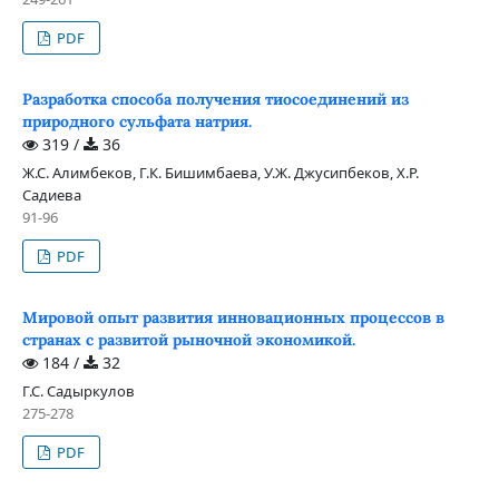
PDF
Разработка способа получения тиосоединений из
природного сульфата натрия.
319 /
36
Ж.С. Алимбеков, Г.К. Бишимбаева, У.Ж. Джусипбеков, Х.Р.
Садиева
91-96
PDF
Мировой опыт развития инновационных процессов в
странах с развитой рыночной экономикой.
184 /
32
Г.С. Садыркулов
275-278
PDF