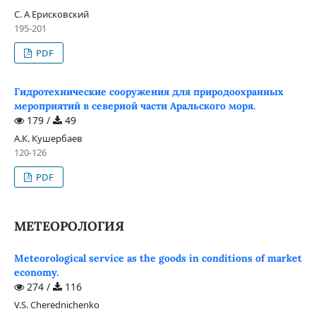
С. А Ерисковский
195-201
PDF
Гидротехнические сооружения для природоохранных
мероприятий в северной части Аральского моря.
179 /
49
А.К. Кушербаев
120-126
PDF
МЕТЕОРОЛОГИЯ
Meteorological service as the goods in conditions of market
economy.
274 /
116
V.S. Cherednichenko