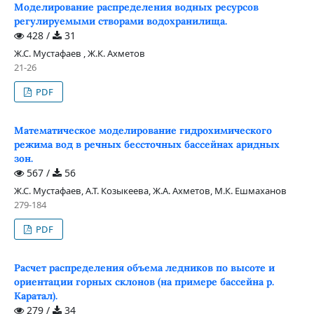
Моделирование распределения водных ресурсов
регулируемыми створами водохранилища.
428 /
31
Ж.С. Мустафаев , Ж.К. Ахметов
21-26
PDF
Математическое моделирование гидрохимического
режима вод в речных бессточных бассейнах аридных
зон.
567 /
56
Ж.С. Мустафаев, А.Т. Козыкеева, Ж.А. Ахметов, М.К. Ешмаханов
279-184
PDF
Расчет распределения объема ледников по высоте и
ориентации горных склонов (на примере бассейна р.
Каратал).
279 /
34