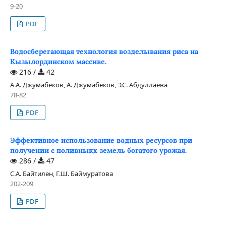
9-20
PDF
Водосберегающая технология возделывания риса на
Кызылординском массиве.
216 /
42
А.А. Джумабеков, А. Джумабеков, Э.С. Абдуллаева
78-82
PDF
Эффективное использование водных ресурсов при
получении с поливнықх земель богатого урожая.
286 /
47
С.А. Байтилен, Г.Ш. Баймуратова
202-209
PDF