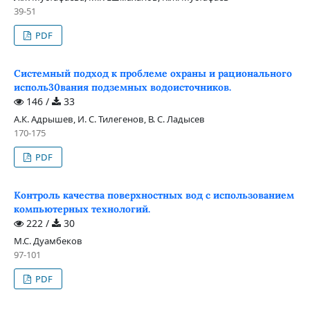
39-51
PDF
Системный подход к проблеме охраны и рационального
испoль30вания подземных водоисточников.
146 /
33
А.К. Адрышев, И. С. Тилегенов, В. С. Ладысев
170-175
PDF
Контроль качества поверхностных вод с использованием
компьютерных технологий.
222 /
30
М.С. Дуамбеков
97-101
PDF