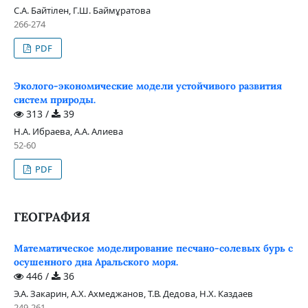
С.А. Байтілен, Г.Ш. Баймұратова
266-274
PDF
Эколого-экономические модели устойчивого развития
систем природы.
313 /
39
Н.А. Ибраева, А.А. Алиева
52-60
PDF
ГЕОГРАФИЯ
Математическое моделирование песчано-солевых бурь с
осушенного дна Аральского моря.
446 /
36
Э.А. Закарин, А.Х. Ахмеджанов, Т.В. Дедова, Н.Х. Каздаев
249-261