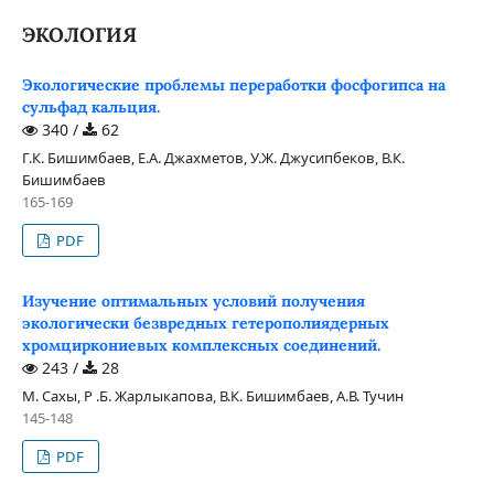
ЭКОЛОГИЯ
Экологические проблемы переработки фосфогипса на
сульфад кальция.
340 /
62
Г.К. Бишимбаев, Е.А. Джахметов, У.Ж. Джусипбеков, В.К.
Бишимбаев
165-169
PDF
Изучение оптимальных условий получения
экологически безвредных гетерополиядерных
хромциркониевых комплексных соединений.
243 /
28
М. Сахы, Р .Б. Жарлыкапова, В.К. Бишимбаев, А.В. Тучин
145-148
PDF