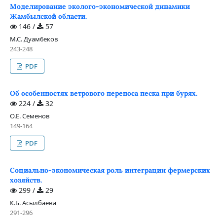
Моделирование эколого-экономической динамики
Жамбылской области.
146 /
57
М.С. Дуам6еков
243-248
PDF
Об особенностях ветрового переноса песка при бурях.
224 /
32
О.Е. Семенов
149-164
PDF
Социально-экономическая роль интеграции фермерских
хозяйств.
299 /
29
К.Б. Асылбаева
291-296