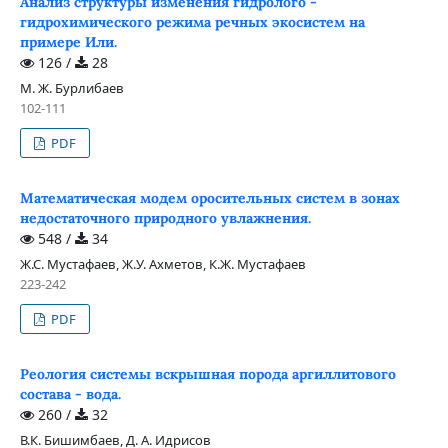
Анализ структуры изменения гидролого -
гидрохимического режима речных экосистем на
примере Или.
126 /
28
М. Ж. Бурлибаев
102-111
PDF
Математическая модем оросительных систем в зонах
недостаточного природного увлажнения.
548 /
34
Ж.С. Мустафаев, Ж.У. Ахметов, К.Ж. Мустафаев
223-242
PDF
Реология системы вскрышная порода аргиллитового
состава - вода.
260 /
32
В.К. Бишимбаев, Д. А. Идрисов