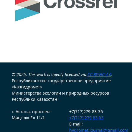
© 2025. This work is openly licensed via
CC BY-NC 4.0
.
Республиканское государственное предприятие
«Казгидромет»
Министерства экологии и природных ресурсов
Республики Казахстан
г. Астана, проспект
+7(717)279-83-36
Мәңгілік Ел 11/1
+7(717) 279 83 03
E-mail:
hydromet.journal@gmail.com