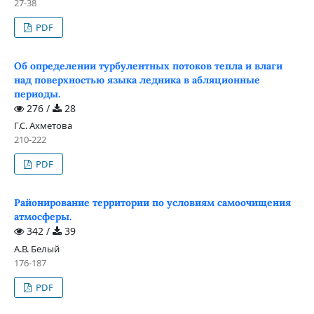
27-38
PDF
Об определении турбулентных потоков тепла и влаги
над поверхностью языка ледника в абляционные
периоды.
276 /
28
Г.С. Ахметова
210-222
PDF
Районирование территории по условиям самоочищения
атмосферы.
342 /
39
А.В. Белый
176-187
PDF