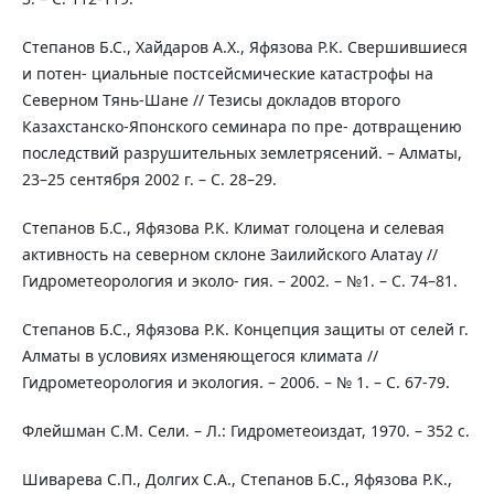
Степанов Б.С., Хайдаров А.Х., Яфязова Р.К. Свершившиеся
и потен- циальные постсейсмические катастрофы на
Северном Тянь-Шане // Тезисы докладов второго
Казахстанско-Японского семинара по пре- дотвращению
последствий разрушительных землетрясений. – Алматы,
23–25 сентября 2002 г. – С. 28–29.
Степанов Б.С., Яфязова Р.К. Климат голоцена и селевая
активность на северном склоне Заилийского Алатау //
Гидрометеорология и эколо- гия. – 2002. – №1. – С. 74–81.
Степанов Б.С., Яфязова Р.К. Концепция защиты от селей г.
Алматы в условиях изменяющегося климата //
Гидрометеорология и экология. – 2006. – № 1. – С. 67-79.
Флейшман С.М. Сели. – Л.: Гидрометеоиздат, 1970. – 352 с.
Шиварева С.П., Долгих С.А., Степанов Б.С., Яфязова Р.К.,