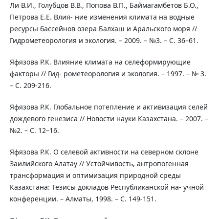
Ли В.И., Голубцов В.В., Попова В.П., Баймагамбетов Б.О.,
Петрова Е.Е. Влия- ние изменения климата на водные
ресурсы бассейнов озера Балхаш и Аральского моря //
Гидрометеорология и экология. – 2009. – №3. – С. 36–61.
Яфязова Р.К. Влияние климата на селеформирующие
факторы // Гид- рометеорология и экология. – 1997. – № 3.
– С. 209-216.
Яфязова Р.К. Глобальное потепление и активизация селей
дождевого генезиса // Новости науки Казахстана. – 2007. –
№2. – С. 12–16.
Яфязова Р.К. О селевой активности на северном склоне
Заилийского Алатау // Устойчивость, антропогенная
трансформация и оптимизация природной среды
Казахстана: Тезисы докладов Республиканской на- учной
конференции. – Алматы, 1998. – С. 149-151.