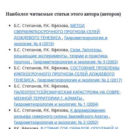
Наиболее читаемые статьи этого автора (авторов)
Б.С. Степанов, Р.К. Яфязова,
МЕТОД
СВЕРХКРАТКОСРОЧНОГО ПРОГНОЗА СЕЛЕЙ
ДОЖДЕВОГО ГЕНЕЗИСА
,
Гидрометеорология и
экология: № 4 (2016)
Б.С. Степанов, Р.К. Яфязова,
Сели. Гипотезы,
решающие эксперименты, теории и практика,
прогноз
,
Гидрометеорология и экология: № 3 (2002)
Б.С. Степанов, Р.К. Яфязова,
СОСТОЯНИЕ ПРОБЛЕМЫ
КРАТКОСРОЧНОГО ПРОГНОЗА СЕЛЕЙ ДОЖДЕВОГО
ГЕНЕЗИСА
,
Гидрометеорология и экология: № 2 (2017)
Б.С. Степанов, Р.К. Яфязова,
ПАЛЕОПОСТСЕЙСМИЧЕСКАЯ КАТАСТРОФА НА СОВРЕ-
МЕННОЙ ТЕРРИТОРИИ Г. АЛМАТЫ
,
Гидрометеорология и экология: № 1 (2004)
Б.С. Степанов, Р.К. Яфязова,
К формированию
рельефа северного склона Заилийского Алатау
,
Гидрометеорология и экология: № 2 (2002)
Р.К. Яфязова,
В СТРАНЕ ГОР, ОБВАЛОВ, ОПОЛЗНЕЙ И