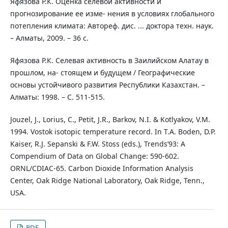
Яфязова Р.К. Оценка селевой активности и
прогнозирование ее изме- нения в условиях глобального
потепления климата: Автореф. дис. ... доктора техн. наук.
– Алматы, 2009. – 36 с.
Яфязова Р.К. Селевая активность в Заилийском Алатау в
прошлом, на- стоящем и будущем / Географические
основы устойчивого развития Республики Казахстан. –
Алматы: 1998. – С. 511-515.
Jouzel, J., Lorius, C., Petit, J.R., Barkov, N.I. & Kotlyakov, V.M.
1994. Vostok isotopic temperature record. In T.A. Boden, D.P.
Kaiser, R.J. Sepanski & F.W. Stoss (eds.), Trends’93: A
Compendium of Data on Global Change: 590-602.
ORNL/CDIAC-65. Carbon Dioxide Information Analysis
Center, Oak Ridge National Laboratory, Oak Ridge, Tenn.,
USA.
PDF