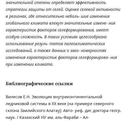
значительной
степени
определяет
эффективность
стратегии
защиты
от
селей. Оценка
селевой
активности
в
регионах, где
относительно
неболь- шие
изменения
глобального
климата
влекут
значительные
измене- ния
характеристик
факторов
селеформирования, имеет
особую
сложность. В
таких
условиях
целесообразно
использование
резуль- татов
палеоклиматических
исследований, а
также
данных
о
зако- номерностях
изменения
характеристик
факторов
селеформирова- ния
при
изменении
климата.
Библиографические ссылки
Вилесов Е.Н. Эволюция внутриконтинентальной
ледниковой системы в XX веке (на примере северного
склона Заилийского Алатау): Авто- реф. дис доктора геогр.
наук. / Казахский НУ им. аль-Фараби – Ал-