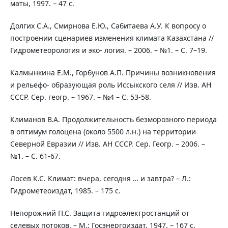
маты, 1997. – 47 с.
Долгих С.А., Смирнова Е.Ю., Сабитаева А.У. К вопросу о
построении сценариев изменения климата Казахстана //
Гидрометеорология и эко- логия. – 2006. – №1. – С. 7–19.
Калмынкина Е.М., Горбунов А.П. Причины возникновения
и рельефо- образующая роль Иссыкского селя // Изв. АН
СССР. Сер. геогр. – 1967. – №4 – С. 53-58.
Климанов В.А. Продолжительность безморозного периода
в оптимум голоцена (около 5500 л.н.) на территории
Северной Евразии // Изв. АН СССР. Сер. Геогр. – 2006. –
№1. – С. 61-67.
Лосев К.С. Климат: вчера, сегодня … и завтра? – Л.:
Гидрометеоиздат, 1985. – 175 с.
Непорожний П.С. Защита гидроэлектростанций от
селевых потоков. – М.: Госэнергоиздат, 1947. – 167 с.