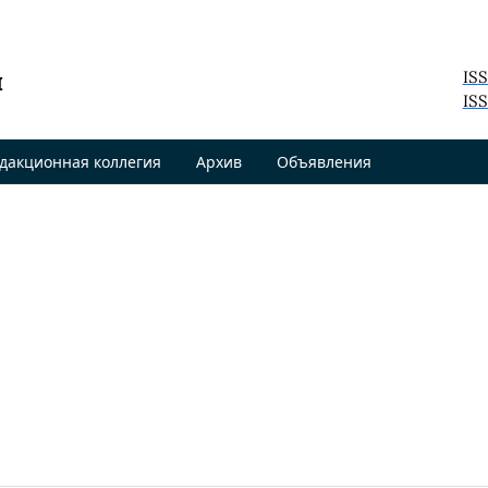
я
IS
ISS
дакционная коллегия
Архив
Объявления