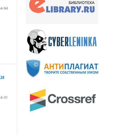
84-94
КИ
24-31