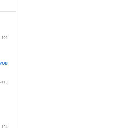
-106
РОВ
-118
-124