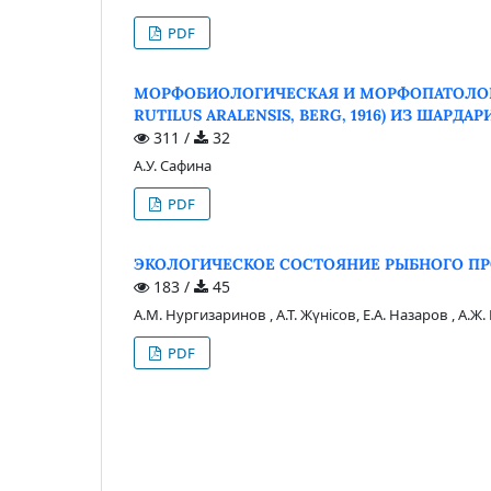
PDF
МОРФОБИОЛОГИЧЕСКАЯ И МОРФОПАТОЛОГ
RUTILUS ARALENSIS, BERG, 1916) ИЗ ШАР
311 /
32
А.У. Сафина
PDF
ЭКОЛОГИЧЕСКОЕ СОСТОЯНИЕ РЫБНОГО ПР
183 /
45
А.М. Нургизаринов , А.Т. Жүнісов, Е.А. Назаров , А.
PDF