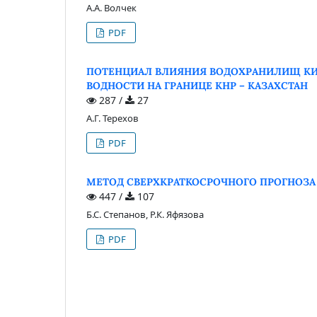
А.А. Волчек
PDF
ПОТЕНЦИАЛ ВЛИЯНИЯ ВОДОХРАНИЛИЩ КИТ
ВОДНОСТИ НА ГРАНИЦЕ КНР – КАЗАХСТАН
287 /
27
А.Г. Терехов
PDF
МЕТОД СВЕРХКРАТКОСРОЧНОГО ПРОГНОЗА
447 /
107
Б.С. Степанов, Р.К. Яфязова
PDF