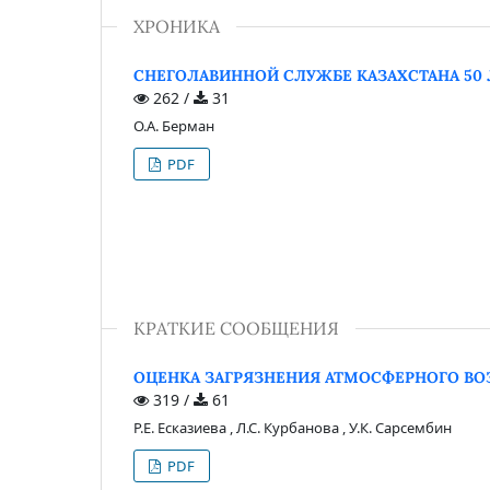
ХРОНИКА
СНЕГОЛАВИННОЙ СЛУЖБЕ КАЗАХСТАНА 50 
262 /
31
О.А. Берман
PDF
КРАТКИЕ СООБЩЕНИЯ
ОЦЕНКА ЗАГРЯЗНЕНИЯ АТМОСФЕРНОГО ВО
319 /
61
Р.Е. Есказиева , Л.С. Курбанова , У.К. Сарсембин
PDF