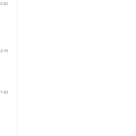
32-62
63-70
71-83