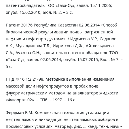
патентообладатель ТОО «Таза-Су», заявл. 15.11.2006;
опубл. 15.02.2010, Бюл. № 2. – 3 с.
Патент 30176 Республика Казахстан 02.06.2014 «Способ
биологи-ческой рекультивации почвы, загрязненной
нефтью и нефтепро-дуктами». / Идрисова У.Р., Саданов
А.К., Мусалдинова Т.Б., Идри-сова Д.Ж., Айткельдиева
С.А., Ауэзова О.Н.; заявитель и патенто-обладатель ТОО
«Таза-Су», заявл. 02.06.2014; опубл. 15.07.2015, Бюл. № 7. –
5 с.
ПНД Ф 16.1:2.21-98. Методика выполнения изменения
массовой доли нефтепродуктов в пробах почв
флуориметрическим методом на анализаторе жидкости
«Флюорат-02». – СПб. – 1997. – 16 с.
Фердман В.М. Комплексная технология утилизации
нефтешламов и ликвидация нефтешламовых амбаров в
промысловых условиях: Автореф. дис. … канд. техн. наук –