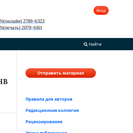
Вход
SN(онлайн) 2789-6323
N(печать) 2079-6161
Найти
Отправить материал
ЧВ
Правила для авторов
Редакционная коллегия
Рецензирование
Этика публикации