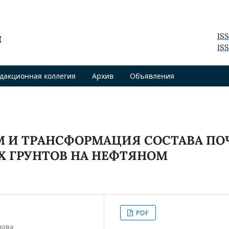
я
IS
ISS
дакционная коллегия
Архив
Объявления
М И ТРАНСФОРМАЦИЯ СОСТАВА ПО
Х ГРУНТОВ НА НЕФТЯНОМ
PDF
нова