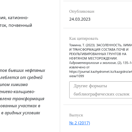
Опубликован
ия, катионно-
24.03.2023
ток, почвенный
Как цитировать
Томина, Т. (2023). ЗАСОЛЕННОСТЬ, ХИМ
И ТРАНСФОРМАЦИЯ СОСТАВА ПОЧВ И
РЕКУЛЬТИВИРОВАННЫХ ГРУНТОВ НА
НЕФТЯНОМ МЕСТОРОЖДЕНИИ.
Гидрометеорология и экология
, (2), 135–1
извлечено от
тов
бывших нефтяных
https://journal.kazhydromet.kz/kazgidro/art
view/1099
олеблется от средней
типом химизма
Другие форматы
гниево-кальциево-
библиографических ссылок
явлена трансформация
рованных участках в
 в аридных условиях
Выпуск
№ 2 (2017)