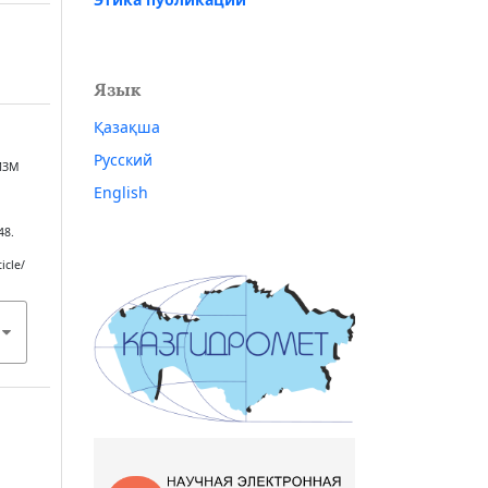
Язык
Қазақша
Русский
ИЗМ
English
48.
icle/