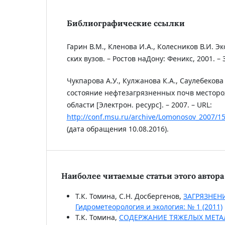
Библиографические ссылки
Гарин В.М., Кленова И.А., Колесников В.И. Э
ских вузов. – Ростов наДону: Феникс, 2001. – 3
Чукпарова А.У., Кулжанова К.А., Саулебекова
состояние нефтезагрязненных почв местор
области [Электрон. ресурс]. – 2007. – URL:
http://conf.msu.ru/archive/Lomonosov_2007/1
(дата обращения 10.08.2016).
Наиболее читаемые статьи этого автора 
Т.К. Томина, С.Н. Досбергенов,
ЗАГРЯЗНЕН
Гидрометеорология и экология: № 1 (2011)
Т.К. Томина,
СОДЕРЖАНИЕ ТЯЖЕЛЫХ МЕТАЛ