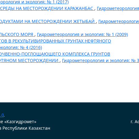
орология и экология: № 1 (2017)
 СРЕДЫ НА МЕСТОРОЖДЕНИИ КАРАЖАНБАС
,
Гидрометеорология
РОДУКТАМИ НА МЕСТОРОЖДЕНИИ ЖЕТЫБАЙ
,
Гидрометеорологи
АЛЬСКОГО МОРЯ
,
Гидрометеорология и экология: № 1 (2009)
ОВ В РЕКУЛЬТИВИРОВАННЫХ ГРУНТАХ НЕФТЯНОГО
кология: № 4 (2016)
ПОЧВЕННО-ПОГЛОЩАЮЩЕГО КОМПЛЕКСА ГРУНТОВ
ЕФТЯНОМ МЕСТОРОЖДЕНИИ
,
Гидрометеорология и экология: № 
.0
.
ие «Казгидромет»
г. 
 Республики Казахстан