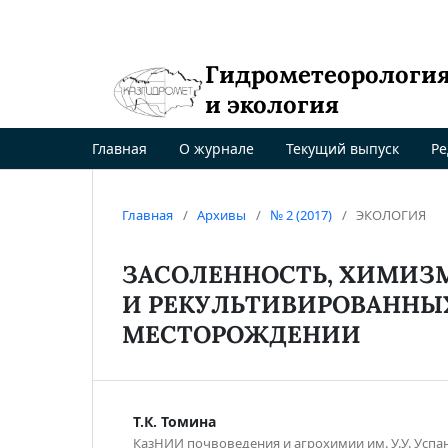
Гидрометеорологи
и экология
Главная
О журнале
Текущий выпуск
Ре
Главная
/
Архивы
/
№ 2 (2017)
/
ЭКОЛОГИЯ
ЗАСОЛЕННОСТЬ, ХИМИЗ
И РЕКУЛЬТИВИРОВАННЫ
МЕСТОРОЖДЕНИИ
Т.К. Томина
КазНИИ почвоведения и агрохимии им. У.У. Успа