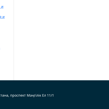
 и
я и
3
Астана, проспект Мәңгілік Ел 11/1