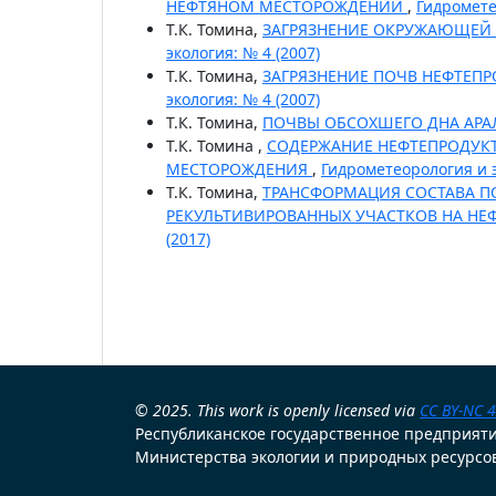
НЕФТЯНОМ МЕСТОРОЖДЕНИИ
,
Гидромете
Т.К. Томина,
ЗАГРЯЗНЕНИЕ ОКРУЖАЮЩЕЙ
экология: № 4 (2007)
Т.К. Томина,
ЗАГРЯЗНЕНИЕ ПОЧВ НЕФТЕП
экология: № 4 (2007)
Т.К. Томина,
ПОЧВЫ ОБСОХШЕГО ДНА АР
Т.К. Томина ,
СОДЕРЖАНИЕ НЕФТЕПРОДУКТ
МЕСТОРОЖДЕНИЯ
,
Гидрометеорология и э
Т.К. Томина,
ТРАНСФОРМАЦИЯ СОСТАВА 
РЕКУЛЬТИВИРОВАННЫХ УЧАСТКОВ НА Н
(2017)
© 2025. This work is openly licensed via
CC BY-NC 4
Республиканское государственное предприят
Министерства экологии и природных ресурсов