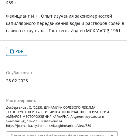
439 с.
Фелициант И.Н. Опыт изучения закономерностей
капиллярного передвижения воды и растворов солей в
слоистых грунтах. – Таш-кент: Изд-во МСХ УзССР, 1961.
PDF
Опубликован
28.02.2023
Как цитировать
Досбергенов , С. (2023). ДИНАМИКА СОЛЕВОГО РЕЖИМА
ТЕХНОГРУНТОВ РЕКУЛЬТИВИРОВАННЫХ УЧАСТКОВ ТЕРРИТОРИИ
АМБАРОВ МЕСТОРОЖДЕНИЯ КАРААРНА.
Гидрометеорология и
экология
, (4), 107–118. извлечено от
https://journal.kazhydromet.kz/kazgidro/article/view/530
Другие форматы библиографических ссылок