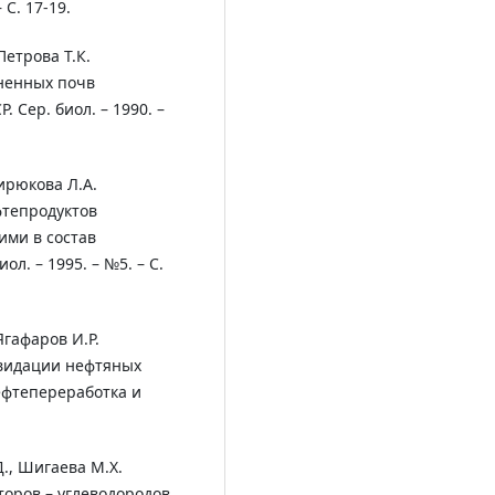
С. 17-19.
Петрова Т.К.
ненных почв
 Сер. биол. – 1990. –
Вирюкова Л.А.
фтепродуктов
ми в состав
ол. – 1995. – №5. – С.
 Ягафаров И.Р.
видации нефтяных
ефтепереработка и
Д., Шигаева М.Х.
оров – углеводородов