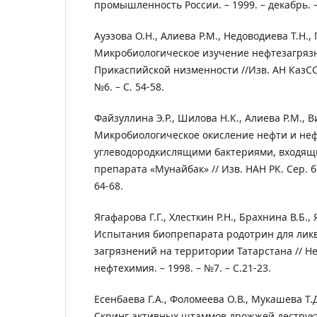
промышленность России. – 1999. – декабрь. – 
Ауэзова О.Н., Алиева Р.М., Недоводиева Т.Н., 
Микробиологическое изучение нефтезагряз
Прикаспийской низменности //Изв. АН КазССР.
№6. – С. 54-58.
Файзуллина Э.Р., Шилова Н.К., Алиева Р.М., 
Микробиологическое окисление нефти и не
углеводородкислящими бактериями, входящи
препарата «Мунайбак» // Изв. НАН РК. Сер. би
64-68.
Ягафарова Г.Г., Хлесткин Р.Н., Брахнина В.Б.,
Испытания биопрепарата родотрин для лик
загрязнений на территории Татарстана // Н
нефтехимия. – 1998. – №7. – С.21-23.
Есенбаева Г.А., Фоломеева О.В., Мукашева Т.
Скринг активных штаммов дрожжей деструкт