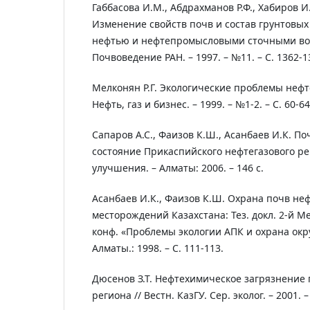
Габбасова И.М., Абдрахманов Р.Ф., Хабиров И.
Изменение свойств почв и состав грунтовых
нефтью и нефтепромысловыми сточными вод
Почвоведение РАН. – 1997. – №11. – С. 1362-1
Мелконян Р.Г. Экологические проблемы нефте
Нефть, газ и бизнес. – 1999. – №1-2. – С. 60-64
Сапаров А.С., Фаизов К.Ш., Асанбаев И.К. П
состояние Прикаспийского нефтегазового ре
улучшения. – Алматы: 2006. – 146 с.
Асанбаев И.К., Фаизов К.Ш. Охрана почв не
месторождений Казахстана: Тез. докл. 2-й Ме
конф. «Проблемы экологии АПК и охрана ок
Алматы.: 1998. – С. 111-113.
Дюсенов З.Т. Нефтехимическое загрязнение
региона // Вестн. КазГУ. Сер. эколог. – 2001. –