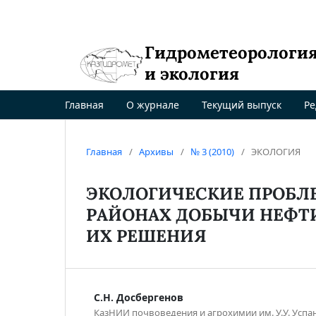
Гидрометеорологи
и экология
Главная
О журнале
Текущий выпуск
Ре
Главная
/
Архивы
/
№ 3 (2010)
/
ЭКОЛОГИЯ
ЭКОЛОГИЧЕСКИЕ ПРОБЛ
РАЙОНАХ ДОБЫЧИ НЕФТИ
ИХ РЕШЕНИЯ
С.Н. Досбергенов
КазНИИ почвоведения и агрохимии им. У.У. Успан