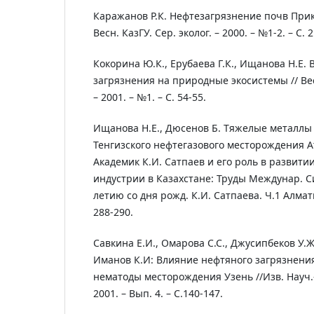
Каражанов Р.К. Нефтезагрязнение почв Прик
Весн. КазГУ. Сер. эколог. – 2000. – №1-2. – С. 2
Кокорина Ю.К., Ерубаева Г.К., Ищанова Н.Е.
загрязнения на природные экосистемы // Вест
– 2001. – №1. – С. 54-55.
Ищанова Н.Е., Дюсенов Б. Тяжелые металлы 
Тенгизского нефтегазового месторождения Ат
Академик К.И. Сатпаев и его роль в развити
индустрии в Казахстане: Труды Междунар. С
летию со дня рожд. К.И. Сатпаева. Ч.1 Алматы
288-290.
Савкина Е.И., Омарова С.С., Джусипбеков У.Ж
Иманов К.И: Влияние нефтяного загрязнени
нематоды месторождения Узень //Изв. Науч.-т
2001. – Вып. 4. – С.140-147.