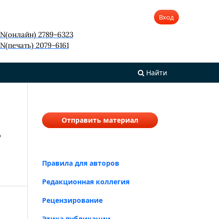
Вход
SN(онлайн) 2789-6323
N(печать) 2079-6161
Найти
Отправить материал
В
Правила для авторов
Редакционная коллегия
Рецензирование
Этика публикации