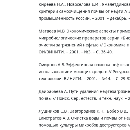
Киреева Н.А., Новоселова Е.И., Ямалетдинов
критерии самоочищения почвы от нефти // 
промышленность России. – 2001. – декабрь. – 
Матвеев М.В. Экономические аспекты прим
микробиологических препаратов серии «Био
очистки загрязнений нефтью // Экономика 
ОИ/ВИНИТИ. – 2001. – №3. – С. 36-40.
Смирнов А.В. Эффективная очистка нефтезаг
использованием моющих средств // Ресурс
технологии: ВИНИТИ. – 2001. – №14. – С. 29-3
Дайрабаева А. Пути удаления нефтезагрязне
почвы // Поиск. Сер. естеств. и техн. наук. – 2
Лушников С.В., Завгороднев К.Н., Бобер В.В.,
Елистратов А.В. Очистка воды и почвы от не
помощью культуры микробов деструкторов //