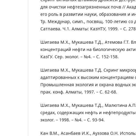
для очистки нефтезагрязненных почв // Акад
его роль в развитии науки, образования и и
Тр. Междунар, симп., посвящ. 100-летию со д
Сатпаева. Ч.1. Алматы: КазНТУ, 1999. – С. 278
Шигаева М.Х., Мукашева Т.Д., Атемова Г.Т. 
концентраций нефти на биологическую актив
КазГУ. Сер. эколог. – №4. – С. 152-158.
Шигаева М.Х., Мукашева Т.Д. Скринг микроо
адаптированных к высоким концентрациям с
Промышленная экология и охрана водных эко
прак. конф. Алматы, 1997. – С. 62-68.
Шигаева М.Х., Мукашева Т.Д., Малютина А.П
средах, содержащих нефть и нефтепродукты /
эколог. – 1998. – №4. – С. 93-94.
Кан В.М., Асанбаев И.К., Ауэзова О.Н. Испол