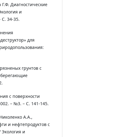
а Г.Ф. Диагностические
Экология и
С. 34-35.
енения
деструктор» для
природопользования:
рязненых грунтов с
осберегающие
2.
ния с поверхности
002. – №3. – С. 141-145.
 Николенко А.А.,
фти и нефтепродуктов с
 Экология и