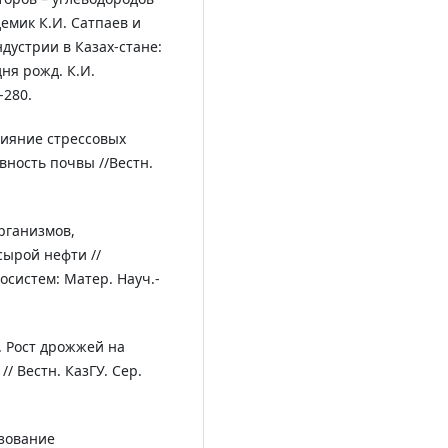
емик К.И. Сатпаев и
ндустрии в Казах-стане:
ня рожд. К.И.
-280.
Влияние стрессовых
ность почвы //Вестн.
рганизмов,
ырой нефти //
систем: Матер. Науч.-
. Рост дрожжей на
/ Вестн. КазГУ. Сер.
ьзование