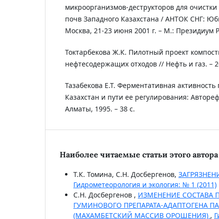
микроорганизмов-деструкторов для очистки
почв Западного Казахстана / АНТОК СНГ: Юбил
Москва, 21-23 июня 2001 г. – М.: Президиум РА
Токтарбекова Ж.К. Пилотный проект компос
нефтесодержащих отходов // Нефть и газ. – 20
Тазабекова Е.Т. Ферментативная активность
Казахстан и пути ее регулирования: Автореф.
Алматы, 1995. – 38 с.
Наиболее читаемые статьи этого автора 
Т.К. Томина, С.Н. Досбергенов,
ЗАГРЯЗНЕН
Гидрометеорология и экология: № 1 (2011)
С.Н. Досбергенов ,
ИЗМЕНЕНИЕ СОСТАВА 
ГУМИНОВОГО ПРЕПАРАТА-АДАПТОГЕНА П
(МАХАМБЕТСКИЙ МАССИВ ОРОШЕНИЯ)
,
Г