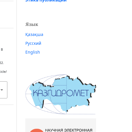
Язык
Қазақша
Русский
 В
English
22.
icle/