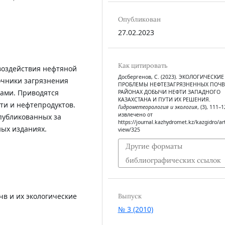
Опубликован
27.02.2023
Как цитировать
воздействия нефтяной
Досбергенов, С. (2023). ЭКОЛОГИЧЕСКИЕ
очники загрязнения
ПРОБЛЕМЫ НЕФТЕЗАГРЯЗНЕННЫХ ПОЧВ
ами. Приводятся
РАЙОНАХ ДОБЫЧИ НЕФТИ ЗАПАДНОГО
КАЗАХСТАНА И ПУТИ ИХ РЕШЕНИЯ.
ти и нефтепродуктов.
Гидрометеорология и экология
, (3), 111–1
извлечено от
публикованных за
https://journal.kazhydromet.kz/kazgidro/art
ных изданиях.
view/325
Другие форматы
библиографических ссылок
в и их экологические
Выпуск
№ 3 (2010)