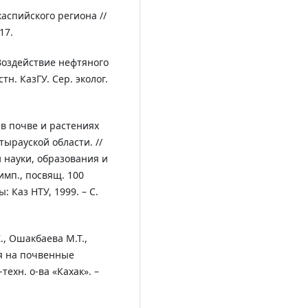
аспийского региона //
17.
 Воздействие нефтяного
н. КазГУ. Сер. эколог.
в почве и растениях
ырауской области. //
и науки, образования и
имп., посвящ. 100
: Каз НТУ, 1999. – С.
., Ошакбаева М.Т.,
я на почвенные
ехн. о-ва «Кахак». –