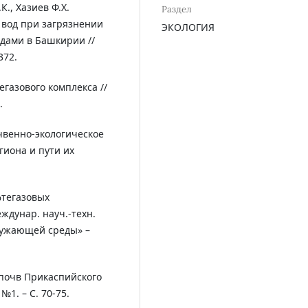
К., Хазиев Ф.Х.
Раздел
 вод при загрязнении
ЭКОЛОГИЯ
ами в Башкирии //
372.
газового комплекса //
.
очвенно-экологическое
гиона и пути их
фтегазовых
ждунар. науч.-техн.
ружающей среды» –
 почв Прикаспийского
 №1. – С. 70-75.