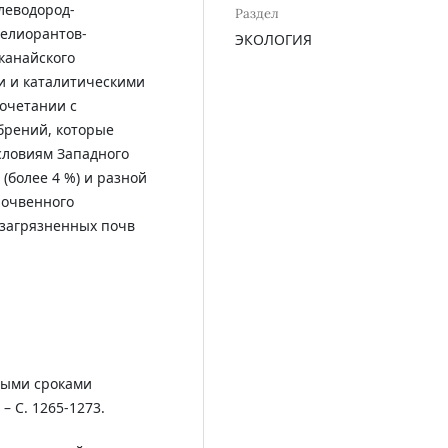
леводород-
Раздел
елиорантов-
ЭКОЛОГИЯ
канайского
 и каталитическими
сочетании с
брений, которые
словиям Западного
(более 4 %) и разной
почвенного
езагрязненных почв
ными сроками
– С. 1265-1273.