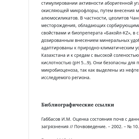
стимулировании активности аборигенной уг
окисляющей микрофлоры, путем внесения м
алюмосиликатов. В частности, цеолитов Чан
месторождения, обладающих сорбирующими
свойствами и биопреперата «Бакойл-KZ», в 
дозированным внесением минеральных удо
адаптированы к природно-климатическим у
Казахстана и к средам с высокой соленостью 
кислотностью (рН 5…9). Они безопасны для 
микробиоценоза, так как выделены из нефт
исследуемого региона.
Библиографические ссылки
Габбасов И.М. Оценка состояния почв с дан
загрязнения // Почвоведение. – 2002. – № 10. 