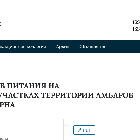
я
IS
ISS
дакционная коллегия
Архив
Объявления
В ПИТАНИЯ НА
УЧАСТКАХ ТЕРРИТОРИИ АМБАРОВ
РНА
PDF
нова