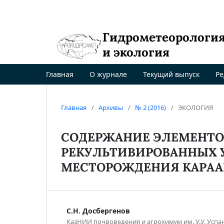
Гидрометеорологи
и экология
Главная
О журнале
Текущий выпуск
Ре
Главная
/
Архивы
/
№ 2 (2016)
/
ЭКОЛОГИЯ
СОДЕРЖАНИЕ ЭЛЕМЕНТО
РЕКУЛЬТИВИРОВАННЫХ 
МЕСТОРОЖДЕНИЯ КАРАА
С.Н. Досбергенов
КазНИИ почвоведения и агрохимии им. У.У. Успа