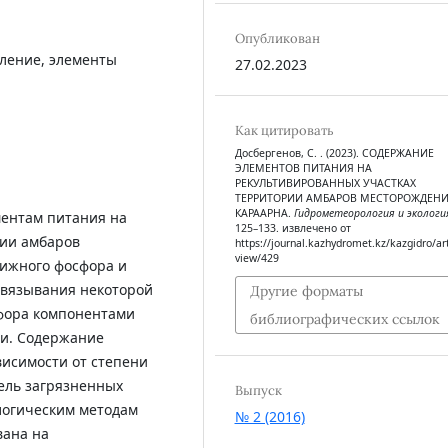
Опубликован
оление, элементы
27.02.2023
Как цитировать
Досбергенов, С. . (2023). СОДЕРЖАНИЕ
ЭЛЕМЕНТОВ ПИТАНИЯ НА
РЕКУЛЬТИВИРОВАННЫХ УЧАСТКАХ
ТЕРРИТОРИИ АМБАРОВ МЕСТОРОЖДЕН
КАРААРНА.
Гидрометеорология и экологи
ментам питания на
125–133. извлечено от
рии амбаров
https://journal.kazhydromet.kz/kazgidro/art
view/429
ижного фосфора и
связывания некоторой
Другие форматы
сфора компонентами
библиографических ссылок
и. Содержание
висимости от степени
ель загрязненных
Выпуск
логическим методам
№ 2 (2016)
вана на