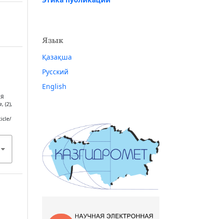
Язык
Қазақша
Русский
English
ИЯ
я
, (2),
icle/