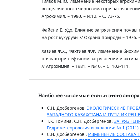
Гиязов М.Ю. Изменение некоторых агрохими
выщелоченного чернозема при загрязнении 
Агрохимия. – 1980. – №12. – С. 73-75.
Файени Е. Удо. Влияние загрязнения почвы
на рост кукурузы // Охрана природы – 1976. – 
Хазиев Ф.Х., Фахтиев Ф.Ф. Изменение биохим
почвах при нефтяном загрязнении и актива
// Агрохимия. – 1981. – №10. – С. 102-111.
Наиболее читаемые статьи этого автора 
С.Н. Досбергенов,
ЭКОЛОГИЧЕСКИЕ ПРОБ
ЗАПАДНОГО КАЗАХСТАНА И ПУТИ ИХ РЕШ
Т.К. Томина, С.Н. Досбергенов,
ЗАГРЯЗНЕН
Гидрометеорология и экология: № 1 (2011)
С.Н. Досбергенов ,
ИЗМЕНЕНИЕ СОСТАВА 