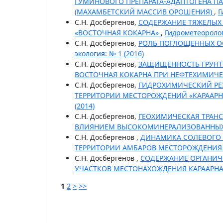
ГУМИНОВОГО ПРЕПАРАТА-АДАПТОГЕНА П
(МАХАМБЕТСКИЙ МАССИВ ОРОШЕНИЯ)
,
Г
С.Н. Досбергенов,
СОДЕРЖАНИЕ ТЯЖЕЛЫХ 
«ВОСТОЧНАЯ КОКАРНА»
,
Гидрометеоролог
С.Н. Досбергенов,
РОЛЬ ПОГЛОЩЕННЫХ О
экология: № 1 (2016)
С.Н. Досбергенов,
ЗАЩИЩЕННОСТЬ ГРУНТ
ВОСТОЧНАЯ КОКАРНА ПРИ НЕФТЕХИМИЧ
С.Н. Досбергенов,
ГИДРОХИМИЧЕСКИЙ РЕЖ
ТЕРРИТОРИИ МЕСТОРОЖДЕНИЙ «КАРААРН
(2014)
С.Н. Досбергенов,
ГЕОХИМИЧЕСКАЯ ТРАН
ВЛИЯНИЕМ ВЫСОКОМИНЕРАЛИЗОВАННЫХ
С.Н. Досбергенов ,
ДИНАМИКА СОЛЕВОГО 
ТЕРРИТОРИИ АМБАРОВ МЕСТОРОЖДЕНИЯ
С.Н. Досбергенов ,
СОДЕРЖАНИЕ ОРГАНИЧ
УЧАСТКОВ МЕСТОНАХОЖДЕНИЯ КАРААРН
1
2
>
>>