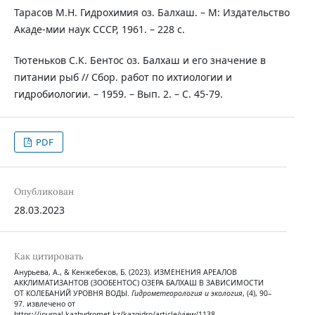
Тарасов М.Н. Гидрохимия оз. Балхаш. – М: Издательство
Акаде-мии наук СССР, 1961. – 228 с.
Тютеньков С.К. Бентос оз. Балхаш и его значение в
питании рыб // Сбор. работ по ихтиологии и
гидробиологии. – 1959. – Вып. 2. – С. 45-79.
PDF
Опубликован
28.03.2023
Как цитировать
Анурьева, А., & Кенжебеков, Б. (2023). ИЗМЕНЕНИЯ АРЕАЛОВ
АККЛИМАТИЗАНТОВ (ЗООБЕНТОС) ОЗЕРА БАЛХАШ В ЗАВИСИМОСТИ
ОТ КОЛЕБАНИЙ УРОВНЯ ВОДЫ.
Гидрометеорология и экология
, (4), 90–
97. извлечено от
https://journal.kazhydromet.kz/kazgidro/article/view/1138