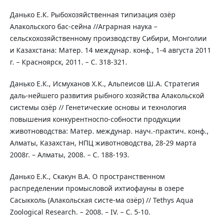
Данько Е.К. Рыбохозяйственная типизация озёр
Алакольского бас-сейна //Аграрная наука –
сельскохозяйственному производству Сибири, Монголии
и Казахстана: Матер. 14 междунар. конф., 1-4 августа 2011
г. – Красноярск, 2011. – С. 318-321.
Данько Е.К., Исмуханов Х.К., Альпеисов Ш.А. Стратегия
даль-нейшего развития рыбного хозяйства Алакольской
системы озёр // Генетические основы и технология
повышения конкурентноспо-собности продукции
животноводства: Матер. междунар. науч.-практич. конф.,
Алматы, Казахстан, НПЦ животноводства, 28-29 марта
2008г. – Алматы, 2008. – С. 188-193.
Данько Е.К., Скакун В.А. О пространственном
распределении промысловой ихтиофауны в озере
Сасыкколь (Алакольская систе-ма озёр) // Tethys Aqua
Zoological Research. – 2008. – IV. – C. 5-10.