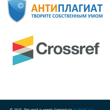
© 2025. This work is openly licensed via
CC BY-NC 4.0
.