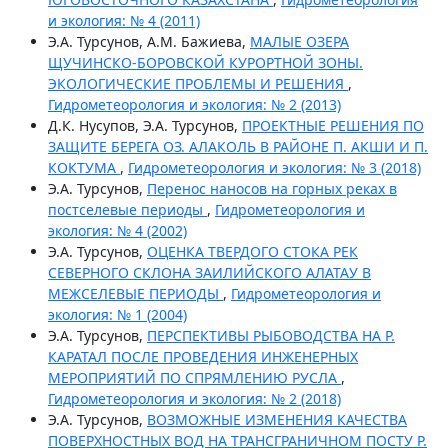
и экология: № 4 (2011)
Э.А. Турсунов, А.М. Бажиева,
МАЛЫЕ ОЗЕРА
ЩУЧИНСКО-БОРОВСКОЙ КУРОРТНОЙ ЗОНЫ.
ЭКОЛОГИЧЕСКИЕ ПРОБЛЕМЫ И РЕШЕНИЯ
,
Гидрометеорология и экология: № 2 (2013)
Д.К. Нусупов, Э.А. Турсунов,
ПРОЕКТНЫЕ РЕШЕНИЯ ПО
ЗАЩИТЕ БЕРЕГА ОЗ. АЛАКОЛЬ В РАЙОНЕ П. АКШИ И П.
КОКТУМА
,
Гидрометеорология и экология: № 3 (2018)
Э.А. Турсунов,
Перенос наносов на горных реках в
постселевые периоды
,
Гидрометеорология и
экология: № 4 (2002)
Э.А. Турсунов,
ОЦЕНКА ТВЕРДОГО СТОКА РЕК
СЕВЕРНОГО СКЛОНА ЗАИЛИЙСКОГО АЛАТАУ В
МЕЖСЕЛЕВЫЕ ПЕРИОДЫ
,
Гидрометеорология и
экология: № 1 (2004)
Э.А. Турсунов,
ПЕРСПЕКТИВЫ РЫБОВОДСТВА НА Р.
КАРАТАЛ ПОСЛЕ ПРОВЕДЕНИЯ ИНЖЕНЕРНЫХ
МЕРОПРИЯТИЙ ПО СПРЯМЛЕНИЮ РУСЛА
,
Гидрометеорология и экология: № 2 (2018)
Э.А. Турсунов,
ВОЗМОЖНЫЕ ИЗМЕНЕНИЯ КАЧЕСТВА
ПОВЕРХНОСТНЫХ ВОД НА ТРАНСГРАНИЧНОМ ПОСТУ Р.