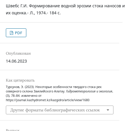
Швебс Г.И. Формирование водной эрозии стока наносов и
их оценка.- Л., 1974.- 184 с.
PDF
Опубликован
14.06.2023
Как цитировать
Турсунов, Э. (2023). Некоторые особенности твердого стока рек
северного склона Заилийского Алатау.
Гидрометеорология и экология
,
(3), 78–84. извлечено от
https://journal.kazhydromet.kz/kazgidro/article/view/1680
Другие форматы библиографических ссылок
Выпуск