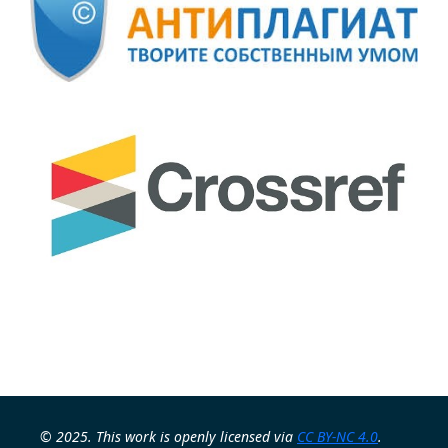
© 2025. This work is openly licensed via
CC BY-NC 4.0
.