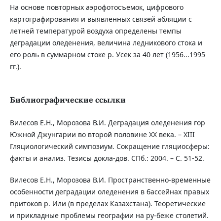
На основе повторных аэрофотосъемок, цифрового
картографирования и выявленных связей абляции с
летней температурой воздуха определены темпы
деградации оледенения, величина ледникового стока и
его роль в суммарном стоке р. Усек за 40 лет (1956...1995
гг.).
Библиографические ссылки
Вилесов Е.Н., Морозова В.И. Деградация оледенения гор
Южной Джунгарии во второй половине ХХ века. – XIII
Гляциологический симпозиум. Сокращение гляциосферы:
факты и анализ. Тезисы докла-дов. СПб.: 2004. – С. 51-52.
Вилесов Е.Н., Морозова В.И. Пространственно-временные
особенности деградации оледенения в бассейнах правых
притоков р. Или (в пределах Казахстана). Теоретические
и прикладные проблемы географии на ру-беже столетий.