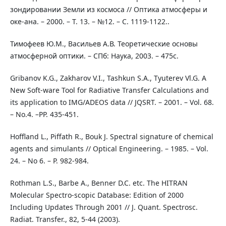
зондировании Земли из космоса // Оптика атмосферы и
оке-ана. – 2000. – Т. 13. – №12. – С. 1119-1122..
Тимофеев Ю.М., Васильев А.В. Теоретические основы
атмосферной оптики. – СПб: Наука, 2003. – 475с.
Gribanov K.G., Zakharov V.I., Tashkun S.A., Tyuterev Vl.G. A
New Soft-ware Tool for Radiative Transfer Calculations and
its application to IMG/ADEOS data // JQSRT. – 2001. – Vol. 68.
– No.4. –РР. 435-451.
Hoffland L., Piffath R., Bouk J. Spectral signature of chemical
agents and simulants // Optical Engineering. – 1985. – Vol.
24. – No 6. – P. 982-984.
Rothman L.S., Barbe A., Benner D.C. etc. The HITRAN
Molecular Spectro-scopic Database: Edition of 2000
Including Updates Through 2001 // J. Quant. Spectrosc.
Radiat. Transfer., 82, 5-44 (2003).