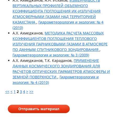
А.Х. Ахмеджанов, А.Н. Искаков,
ИЗМЕНЧИВОСТЬ
ВЕРТИКАЛЬНЫХ ПРОФИЛЕЙ ОБЪЕМНОГО
КОЭФФИЦИЕНТА ПОГЛОЩЕНИЯ ИК-ИЗЛУЧЕНИЯ
АТМОСФЕРНЫМИ ГАЗАМИ НАД ТЕРРИТОРИЕЙ
КАЗАХСТАНА
,
Гидрометеорология и экология: № 4
(2010)
А.Х. Ахмеджанов,
МЕТОДИКА РАСЧЕТА МАССОВЫХ
КОЭФФИЦИЕНТОВ ПОГЛОЩЕНИЯ ТЕПЛОВОГО
ИЗЛУЧЕНИЯ ПАРНИКОВЫМИ ГАЗАМИ В АТМОСФЕРЕ
ПО ДАННЫМ СПУТНИКОВОГО ЗОНДИРОВАНИЯ
,
Гидрометеорология и экология: № 3 (2009)
А.Х. Ахмеджанов, Т.К. Караданов,
ПРИМЕНЕНИЕ
ДАННЫХ КОСМИЧЕСКОГО ЗОНДИРОВАНИЯ ДЛЯ
РАСЧЕТОВ ОПТИЧЕСКИХ ПАРАМЕТРОВ АТМОСФЕРЫ И
ЗЕМНОЙ ПОВЕРХНОСТИ
,
Гидрометеорология и
экология: № 4 (2010)
<<
<
1
2
3
4
>
>>
Отправить материал