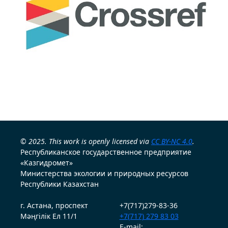
© 2025. This work is openly licensed via
CC BY-NC 4.0
.
Республиканское государственное предприятие
«Казгидромет»
Министерства экологии и природных ресурсов
Республики Казахстан
г. Астана, проспект
+7(717)279-83-36
Мәңгілік Ел 11/1
+7(717) 279 83 03
E-mail: