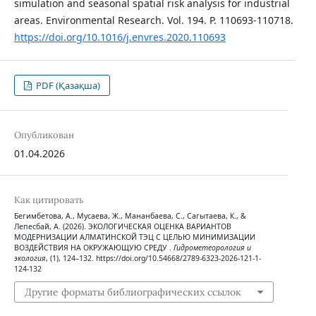
simulation and seasonal spatial risk analysis for industrial
areas. Environmental Research. Vol. 194. P. 110693-110718.
https://doi.org/10.1016/j.envres.2020.110693
PDF (Қазақша)
Опубликован
01.04.2026
Как цитировать
Бегимбетова, А., Мусаева, Ж., Мананбаева, С., Сагытаева, К., &
Лепесбай, А. (2026). ЭКОЛОГИЧЕСКАЯ ОЦЕНКА ВАРИАНТОВ
МОДЕРНИЗАЦИИ АЛМАТИНСКОЙ ТЭЦ С ЦЕЛЬЮ МИНИМИЗАЦИИ
ВОЗДЕЙСТВИЯ НА ОКРУЖАЮЩУЮ СРЕДУ .
Гидрометеорология и
экология
, (1), 124–132. https://doi.org/10.54668/2789-6323-2026-121-1-
124-132
Другие форматы библиографических ссылок