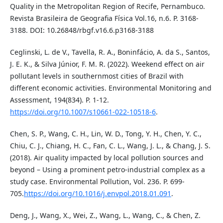
Quality in the Metropolitan Region of Recife, Pernambuco.
Revista Brasileira de Geografia Física Vol.16, n.6. P. 3168-
3188. DOI: 10.26848/rbgf.v16.6.p3168-3188
Ceglinski, L. de V., Tavella, R. A., Boninfácio, A. da S., Santos,
J. E. K., & Silva Júnior, F. M. R. (2022). Weekend effect on air
pollutant levels in southernmost cities of Brazil with
different economic activities. Environmental Monitoring and
Assessment, 194(834). P. 1-12.
https://doi.org/10.1007/s10661-022-10518-6
.
Chen, S. P., Wang, C. H., Lin, W. D., Tong, Y. H., Chen, Y. C.,
Chiu, C. J., Chiang, H. C., Fan, C. L., Wang, J. L., & Chang, J. S.
(2018). Air quality impacted by local pollution sources and
beyond – Using a prominent petro-industrial complex as a
study case. Environmental Pollution, Vol. 236. P. 699-
705.
https://doi.org/10.1016/j.envpol.2018.01.091
.
Deng, J., Wang, X., Wei, Z., Wang, L., Wang, C., & Chen, Z.