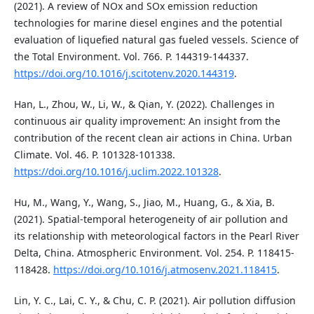
(2021). A review of NOx and SOx emission reduction
technologies for marine diesel engines and the potential
evaluation of liquefied natural gas fueled vessels. Science of
the Total Environment. Vol. 766. P. 144319-144337.
https://doi.org/10.1016/j.scitotenv.2020.144319
.
Han, L., Zhou, W., Li, W., & Qian, Y. (2022). Challenges in
continuous air quality improvement: An insight from the
contribution of the recent clean air actions in China. Urban
Climate. Vol. 46. P. 101328-101338.
https://doi.org/10.1016/j.uclim.2022.101328
.
Hu, M., Wang, Y., Wang, S., Jiao, M., Huang, G., & Xia, B.
(2021). Spatial-temporal heterogeneity of air pollution and
its relationship with meteorological factors in the Pearl River
Delta, China. Atmospheric Environment. Vol. 254. P. 118415-
118428.
https://doi.org/10.1016/j.atmosenv.2021.118415
.
Lin, Y. C., Lai, C. Y., & Chu, C. P. (2021). Air pollution diffusion