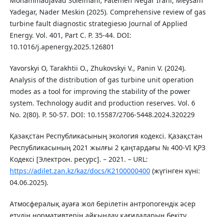
Mohammadjavad Soleimani, Fatemeh Negar Irani, Meysam
Yadegar, Nader Meskin (2025). Comprehensive review of gas
turbine fault diagnostic strategiesю Journal of Applied
Energy. Vol. 401, Part C. P. 35-44. DOI:
10.1016/j.apenergy.2025.126801
Yavorskyi O, Tarakhtii O., Zhukovskyi V., Panin V. (2024).
Analysis of the distribution of gas turbine unit operation
modes as a tool for improving the stability of the power
system. Technology audit and production reserves. Vol. 6
No. 2(80). P. 50-57. DOI: 10.15587/2706-5448.2024.320229
Қазақстан Pеспубликасының экология кодексі. Қазақстан
Республикасының 2021 жылғы 2 қаңтардағы № 400-VI ҚРЗ
Кодексі [Электрон. ресурс]. – 2021. – URL:
https://adilet.zan.kz/kaz/docs/K2100000400
(жүгінген күні:
04.06.2025).
Атмосфералық ауаға жол берілетін антропогендік әсер
етудің нормативтерін айқындау қағидаларын бекіту