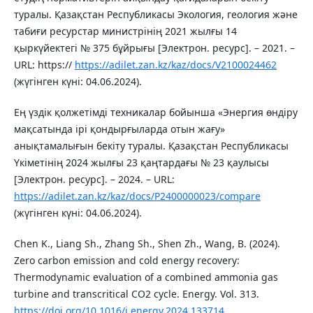
туралы. Қазақстан Республикасы Экология, геология және
табиғи ресурстар министрінің 2021 жылғы 14
қыркүйектегі № 375 бұйрығы [Электрон. ресурс]. – 2021. –
URL: https://
https://adilet.zan.kz/kaz/docs/V2100024462
(жүгінген күні: 04.06.2024).
Ең үздік қолжетімді техникалар бойынша «Энергия өндіру
мақсатында ірі қондырғыларда отын жағу»
анықтамалығын бекіту туралы. Қазақстан Республикасы
Үкіметінің 2024 жылғы 23 қаңтардағы № 23 қаулысы
[Электрон. ресурс]. – 2024. – URL:
https://adilet.zan.kz/kaz/docs/P2400000023/compare
(жүгінген күні: 04.06.2024).
Chen K., Liang Sh., Zhang Sh., Shen Zh., Wang, B. (2024).
Zero carbon emission and cold energy recovery:
Thermodynamic evaluation of a combined ammonia gas
turbine and transcritical CO2 cycle. Energy. Vol. 313.
https://doi.org/10.1016/j.energy.2024.133714