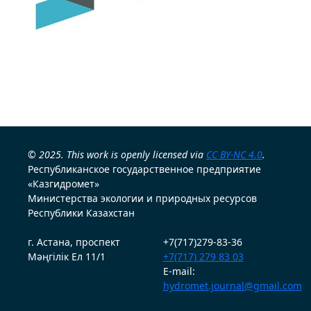
© 2025. This work is openly licensed via
CC BY-NC 4.0
.
Республиканское государственное предприятие
«Казгидромет»
Министерства экологии и природных ресурсов
Республики Казахстан
г. Астана, проспект
+7(717)279-83-36
Мәңгілік Ел 11/1
+7(717) 279 83 03
E-mail:
hydromet.journal@gmail.com