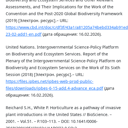
Assessments, and Their Implications for the Work of the
Convention and the Post-2020 Global Biodiversity Framework
(2019) [Электрон. ресурс].– URL:
https://www.cbd.int/doc/c/df3f/43a1/a81205a74bebd334ab91ed
23-02-add1-en.pdf
(дата обращения: 16.02.2026).
United Nations. Intergovernmental Science-Policy Platform
on Biodiversity and Ecosystem Services. Report of the
Plenary of the Intergovernmental Science-Policy Platform on
Biodiversity and Ecosystem Services on the Work of Its Sixth
Session (2018) [Электрон. ресурс].– URL:
https://files.ipbes.net/ipbes-web-prod-public-
files/downloads/ipbes-6-15-add.4-advance_eca.pdf
(дата
обращения: 16.02.2026).
Reichard S.H., White P. Horticulture as a pathway of invasive
plant introductions in the United States // BioScience. –
2001. – Vol.51. – P.103–113. – DOI: 10.1641/0006-