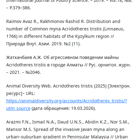
International Journal of Poultry Science. – 2019. – Vol.18, №8.
– P.379–386.
Raimov Avaz R., Rakhmonov Rashid R. Distribution and
number of Common myna Acridotheres tristis (Linnaeus,
1766) in different habitats of the Kyzylkum region //
Природа Внут. Азии. 2019. №2 (11).
Жатканбаев А.Ж. Об агрессивном поведении майны
Acridotheres tristis в городе Алматы // Рус. орнитол. журн.
– 2021. – №2046.
Animal Diversity Web. Acridotheres tristis (2025) [Электрон.
ресурс]– URL:
https://animaldiversity.org/accounts/Acridotheres_tristis/?
utm_source
(дата обращения: 19.03.2026).
Arazmi F.N., Ismail N.A., Daud U.N.S., Abidin K.Z., Nor S.M.,
Mansor M.S. Spread of the invasive Javan myna along an
urban–suburban gradient in Peninsular Malaysia // Urban