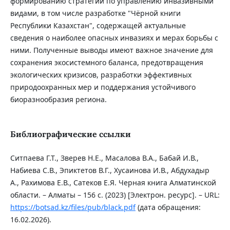
формированию стратегии по управлению инвазивными
видами, в том числе разработке "Чёрной книги
Республики Казахстан", содержащей актуальные
сведения о наиболее опасных инвазиях и мерах борьбы с
ними. Полученные выводы имеют важное значение для
сохранения экосистемного баланса, предотвращения
экологических кризисов, разработки эффективных
природоохранных мер и поддержания устойчивого
биоразнообразия региона.
Библиографические ссылки
Ситпаева Г.Т., Зверев Н.Е., Масалова В.А., Бабай И.В.,
Набиева С.В., Эпиктетов В.Г., Хусаинова И.В., Абдухадыр
А., Рахимова Е.В., Сатеков Е.Я. Черная книга Алматинской
области. – Алматы – 156 с. (2023) [Электрон. ресурс]. – URL:
https://botsad.kz/files/pub/black.pdf
(дата обращения:
16.02.2026).