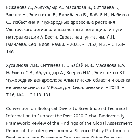
Есжанова А., Абдухадыр А., Масалова В., Ситпаева Г.,
Зверев Н., Эпиктетов В., Билибаева Б., Бабай И., Набиева
С., Избастина К. Чужеродные древесные растения
Улытауского региона: инвазионный потенциал и пути
натурализации // Вестн. Евраз. нац. ун-та. им. Л.Н.
Гумилева. Сер. Биол. науки. – 2025. – Т.152, №3. – С.123–
146.
Хусаинова И.В., Ситпаева Г.Т., Бабай И.В., Масалова В.А.,
Набиева С.В., Абдухадыр А., Зверев Н.И., Эпик-тетов В.Г.
Чужеродная дендрофлора Алматинской области и оценка
её инвазионности // Рос.журн. биол. инвазий. – 2023. –
Т.16, №4. – С.118–131
Convention on Biological Diversity. Scientific and Technical
Information to Support the Post-2020 Global Biodiver-sity
Framework: Review of the Findings of the Global Assessment
Report of the Intergovernmental Science-Policy Platform on
Biodiversity and Ecosystem Services and Other Relevant