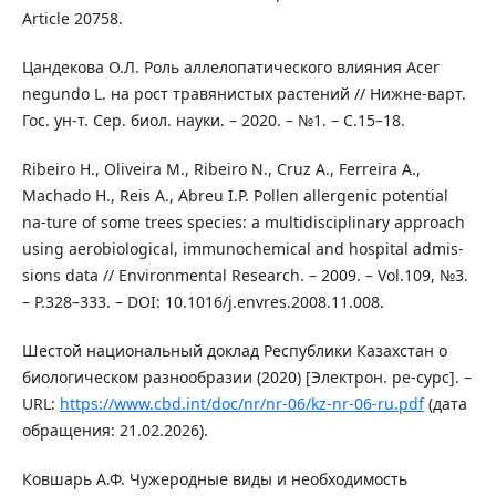
Article 20758.
Цандекова О.Л. Роль аллелопатического влияния Acer
negundo L. на рост травянистых растений // Нижне-варт.
Гос. ун-т. Сер. биол. науки. – 2020. – №1. – С.15–18.
Ribeiro H., Oliveira M., Ribeiro N., Cruz A., Ferreira A.,
Machado H., Reis A., Abreu I.P. Pollen allergenic potential
na-ture of some trees species: a multidisciplinary approach
using aerobiological, immunochemical and hospital admis-
sions data // Environmental Research. – 2009. – Vol.109, №3.
– P.328–333. – DOI: 10.1016/j.envres.2008.11.008.
Шестой национальный доклад Республики Казахстан о
биологическом разнообразии (2020) [Электрон. ре-сурс]. –
URL:
https://www.cbd.int/doc/nr/nr-06/kz-nr-06-ru.pdf
(дата
обращения: 21.02.2026).
Ковшарь А.Ф. Чужеродные виды и необходимость