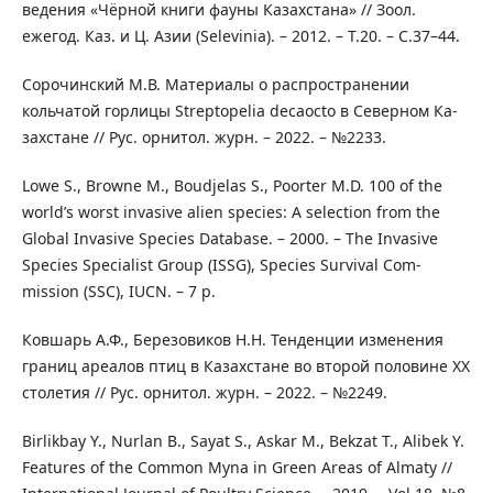
ведения «Чёрной книги фауны Казахстана» // Зоол.
ежегод. Каз. и Ц. Азии (Selevinia). – 2012. – Т.20. – С.37–44.
Сорочинский М.В. Материалы о распространении
кольчатой горлицы Streptopelia decaocto в Северном Ка-
захстане // Рус. орнитол. журн. – 2022. – №2233.
Lowe S., Browne M., Boudjelas S., Poorter M.D. 100 of the
world’s worst invasive alien species: A selection from the
Global Invasive Species Database. – 2000. – The Invasive
Species Specialist Group (ISSG), Species Survival Com-
mission (SSC), IUCN. – 7 p.
Ковшарь А.Ф., Березовиков Н.Н. Тенденции изменения
границ ареалов птиц в Казахстане во второй половине XX
столетия // Рус. орнитол. журн. – 2022. – №2249.
Birlikbay Y., Nurlan B., Sayat S., Askar M., Bekzat T., Alibek Y.
Features of the Common Myna in Green Areas of Almaty //