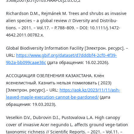
3568(2001)051[0103:HAAPOI]2.0.CO;2
Richardson D.M., Rejmánek M. Trees and shrubs as invasive
alien species – a global review // Diversity and Distribu-
tions. – 2011. – Vol.17. – P.788–809. – DOI: 10.1111/j.1472-
4642.2011.00782.x.
Global Biodiversity Information Facility [Электрон. ресурс]. –
URL:
https://www.gbif.org/dataset/d7dddbf4-2cf0-4f39-
9b2a-bb099caae36c
(дата обращения: 16.02.2026).
АССОЦИАЦИЯ ОЗЕЛЕНЕНИЯ КАЗАХСТАНА. Клён
ясенелистный. Казнить нельзя помиловать ( 2023)
[Электрон. ресурс].– URL:
https://aok.kz/2023/11/11/ash-
leaved-maple-execution-cannot-be-pardoned/
(дата
обращения: 19.03.2023).
Veselkin D.V., Dubrovin D.I., Pustovalova L.A. High canopy
cover of invasive Acer negundo L. affects ground vege-tation
taxonomic richness // Scientific Reports. – 2021. – Vol.11. –