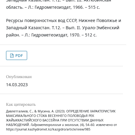
область. – Л.: Гидрометеоиздат, 1966. – 515 с.
Ресурсы поверхностных вод СССР, Нижнее Поволжье и
Западный Казахстан. Т.12. – Вып. II. Урало-Эмбенский
район. – Л.: Гидрометеоиздат, 1970. – 512 с.
PDF
Опубликован
14.03.2023
Как цитировать
Давлетгалиев, С., & Мусина, А. (2023). ОПРЕДЕЛЕНИЕ ХАРАКТЕРИСТИК
МАКСИМАЛЬНОГО СТОКА ВЕСЕННЕГО ПОЛОВОДЬЯ РЕК
ЖАЙЫККАСПИЙСКОГО БАССЕЙНА ПРИ ОТСУТСТВИИ ДАННЫХ
НАБЛЮДЕНИЙ.
Гидрометеорология и экология
, (4), 54–60. извлечено от
https://journal.kazhydromet.kz/kazgidro/article/view/985