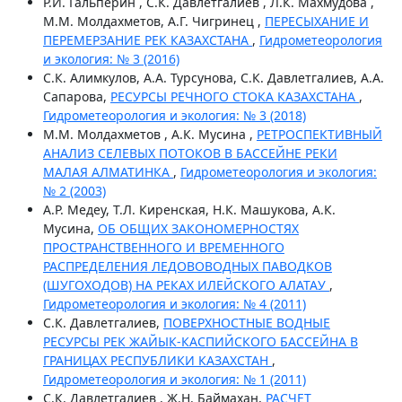
Р.И. Гальперин , С.К. Давлетгалиев , Л.К. Махмудова ,
М.М. Молдахметов, А.Г. Чигринец ,
ПЕРЕСЫХАНИЕ И
ПЕРЕМЕРЗАНИЕ РЕК КАЗАХСТАНА
,
Гидрометеорология
и экология: № 3 (2016)
С.К. Алимкулов, А.А. Турсунова, С.К. Давлетгалиев, А.А.
Сапарова,
РЕСУРСЫ РЕЧНОГО СТОКА КАЗАХСТАНА
,
Гидрометеорология и экология: № 3 (2018)
М.М. Молдахметов , А.К. Мусина ,
РЕТРОСПЕКТИВНЫЙ
АНАЛИЗ СЕЛЕВЫХ ПОТОКОВ В БАССЕЙНЕ РЕКИ
МАЛАЯ АЛМАТИНКА
,
Гидрометеорология и экология:
№ 2 (2003)
А.Р. Медеу, Т.Л. Киренская, Н.К. Машукова, А.К.
Мусина,
ОБ ОБЩИХ ЗАКОНОМЕРНОСТЯХ
ПРОСТРАНСТВЕННОГО И ВРЕМЕННОГО
РАСПРЕДЕЛЕНИЯ ЛЕДОВОВОДНЫХ ПАВОДКОВ
(ШУГОХОДОВ) НА РЕКАХ ИЛЕЙСКОГО АЛАТАУ
,
Гидрометеорология и экология: № 4 (2011)
С.К. Давлетгалиев,
ПОВЕРХНОСТНЫЕ ВОДНЫЕ
РЕСУРСЫ РЕК ЖАЙЫК-КАСПИЙСКОГО БАССЕЙНА В
ГРАНИЦАХ РЕСПУБЛИКИ КАЗАХСТАН
,
Гидрометеорология и экология: № 1 (2011)
С.К. Давлетгалиев , Ж.Н. Баймахан,
РАСЧЕТ