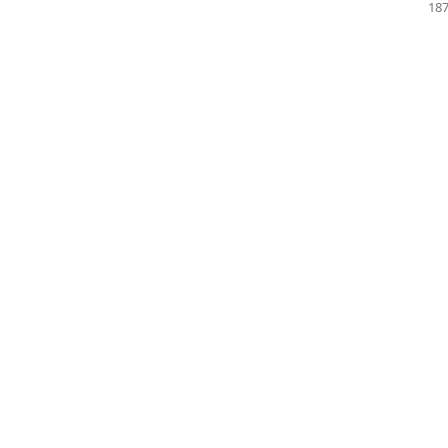
187
НТ ОЦЕНКИ РЕКРЕАЦИОННОГО ПОТЕНЦИАЛА СИБИНСКИХ О
ырзагалиева