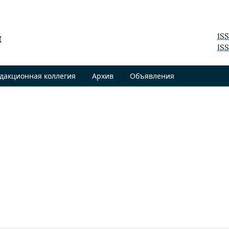
я
IS
ISS
дакционная коллегия
Архив
Объявления