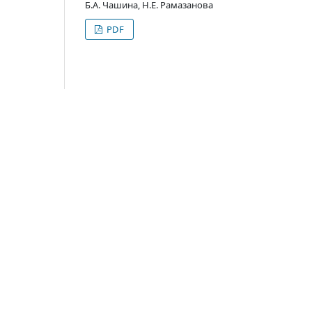
Б.А. Чашина, Н.Е. Рамазанова
PDF
МЕТЕОРОЛОГИЯ
КЛИМАТИЧЕСКИЕ ФАКТОРЫ КАК КОМПОНЕ
358 /
69
Т.Н. Самарханов, К.Т. Сапаров, А.В Егорина, А.Б. М
PDF