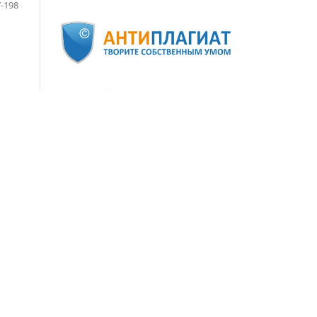
-198
ЗЕР
7-21