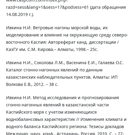
razd=sess&lang=1&sess=17&podsess=61 (дата обращения
14.08.2019 г.).
Ивкина Н.И. Ветровые нагоны морской воды, их
моделирование и влияние на окружающую среду северо-
восточного Каспия: Автореферат канд. диссертации /
КазГУ им. С.М. Кирова.– Алматы, 1998.– 25с.
Ивкина Н.И., Соколова Л.М., Васенина Е.И., Галаева О.С.
Каталог сгонно-нагонных явлений по данным
казахстанских наблюдательных пунктов. Алматы: ИП
Волкова Е.В., 2012. – 38 c.
Ивкина Н.И. Метод исследования и прогнозирования
сгонно-нагонных явлений в казахстанской части
Каспийского моря с учетом изменяющихся
воднобалансовых характеристик // Изменения климата и
водного баланса Каспийского региона: Тезисы докладов
Междунар. науч. конф., Астрахань, Россия, 2010, С. – 22-