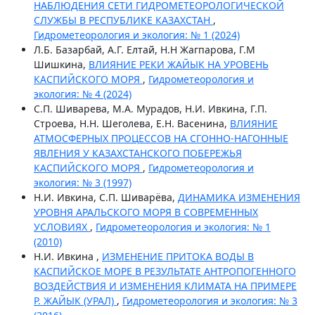
НАБЛЮДЕНИЯ СЕТИ ГИДРОМЕТЕОРОЛОГИЧЕСКОЙ
СЛУЖБЫ В РЕСПУБЛИКЕ КАЗАХСТАН
,
Гидрометеорология и экология: № 1 (2024)
Л.Б. Базарбай, А.Г. Елтай, Н.Н Жагпарова, Г.М
Шишкина,
ВЛИЯНИЕ РЕКИ ЖАЙЫК НА УРОВЕНЬ
КАСПИЙСКОГО МОРЯ
,
Гидрометеорология и
экология: № 4 (2024)
С.П. Шиварева, М.А. Мурадов, Н.И. Ивкина, Г.П.
Строева, Н.Н. Шеголева, Е.Н. Васенина,
ВЛИЯНИЕ
АТМОСФЕРНЫХ ПРОЦЕССОВ НА СГОННО-НАГОННЫЕ
ЯВЛЕНИЯ У КАЗАХСТАНСКОГО ПОБЕРЕЖЬЯ
КАСПИЙСКОГО МОРЯ
,
Гидрометеорология и
экология: № 3 (1997)
Н.И. Ивкина, С.П. Шиварёва,
ДИНАМИКА ИЗМЕНЕНИЯ
УРОВНЯ АРАЛЬСКОГО МОРЯ В СОВРЕМЕННЫХ
УСЛОВИЯХ
,
Гидрометеорология и экология: № 1
(2010)
Н.И. Ивкина ,
ИЗМЕНЕНИЕ ПРИТОКА ВОДЫ В
КАСПИЙСКОЕ МОРЕ В РЕЗУЛЬТАТЕ АНТРОПОГЕННОГО
ВОЗДЕЙСТВИЯ И ИЗМЕНЕНИЯ КЛИМАТА НА ПРИМЕРЕ
Р. ЖАЙЫК (УРАЛ)
,
Гидрометеорология и экология: № 3