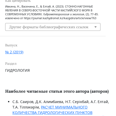
Как цитировать
Ивкина, Н., Васенина, Е., & Елтай, А. (2023). СГОННО-НАГОННЫЕ
ЯВЛЕНИЯ В СЕВЕРО-ВОСТОЧНОЙ ЧАСТИ КАСПИЙСКОГО МОРЯ В
СОВРЕМЕННЫХ УСЛОВИЯХ.
Гидрометеорология и экология
, (2), 77–85.
извлечено от https://journal.kazhydromet.kz/kazgidro/article/view/763
Другие форматы библиографических ссылок
Выпуск
№ 2 (2019)
Раздел
ГИДРОЛОГИЯ
Наиболее читаемые статьи этого автора (авторов)
C.Б. Саиров, Д.К. Алимбаева, Н.Т. Серікбай, А.Г. Елтай,
Т.А. Тілләкәрім,
РАСЧЕТ МИНИМАЛЬНОГО
КОЛИЧЕСТВА ГИДРОЛОГИЧЕСКИХ ПУНКТОВ