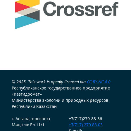
© 2025. This work is openly licensed via
CC BY-NC 4.0
.
Республиканское государственное предприятие
«Казгидромет»
Министерства экологии и природных ресурсов
Республики Казахстан
г. Астана, проспект
+7(717)279-83-36
Мәңгілік Ел 11/1
+7(717) 279 83 03
E-mail: