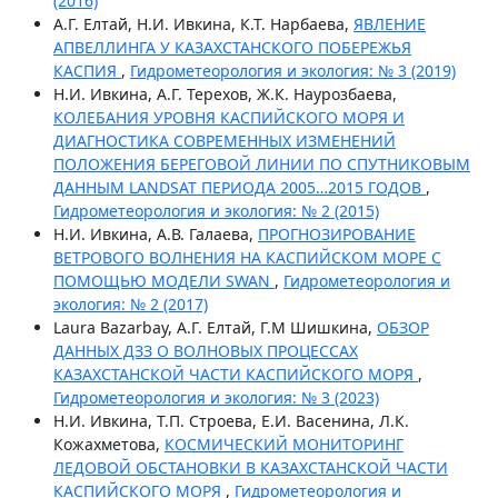
(2016)
А.Г. Елтай, Н.И. Ивкина, К.Т. Нарбаева,
ЯВЛЕНИЕ
АПВЕЛЛИНГА У КАЗАХСТАНСКОГО ПОБЕРЕЖЬЯ
КАСПИЯ
,
Гидрометеорология и экология: № 3 (2019)
Н.И. Ивкина, А.Г. Терехов, Ж.К. Наурозбаева,
КОЛЕБАНИЯ УРОВНЯ КАСПИЙСКОГО МОРЯ И
ДИАГНОСТИКА СОВРЕМЕННЫХ ИЗМЕНЕНИЙ
ПОЛОЖЕНИЯ БЕРЕГОВОЙ ЛИНИИ ПО СПУТНИКОВЫМ
ДАННЫМ LANDSAT ПЕРИОДА 2005…2015 ГОДОВ
,
Гидрометеорология и экология: № 2 (2015)
Н.И. Ивкина, А.В. Галаева,
ПРОГНОЗИРОВАНИЕ
ВЕТРОВОГО ВОЛНЕНИЯ НА КАСПИЙСКОМ МОРЕ С
ПОМОЩЬЮ МОДЕЛИ SWAN
,
Гидрометеорология и
экология: № 2 (2017)
Laura Bazarbay, А.Г. Елтай, Г.М Шишкина,
ОБЗОР
ДАННЫХ ДЗЗ О ВОЛНОВЫХ ПРОЦЕССАХ
КАЗАХСТАНСКОЙ ЧАСТИ КАСПИЙСКОГО МОРЯ
,
Гидрометеорология и экология: № 3 (2023)
Н.И. Ивкина, Т.П. Строева, Е.И. Васенина, Л.К.
Кожахметова,
КОСМИЧЕСКИЙ МОНИТОРИНГ
ЛЕДОВОЙ ОБСТАНОВКИ В КАЗАХСТАНСКОЙ ЧАСТИ
КАСПИЙСКОГО МОРЯ
,
Гидрометеорология и