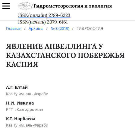
Гидрометеорология и экология
ISSN(онлайн) 2789-6323
ISSN(печать) 2079-6161
Главная
/
Архивы
/
№ 3 (2019)
/
ГИДРОЛОГИЯ
ЯВЛЕНИЕ АПВЕЛЛИНГА У
КАЗАХСТАНСКОГО ПОБЕРЕЖЬЯ
КАСПИЯ
А.Г. Елтай
КазНу им. аль-Фараби
Н.И. Ивкина
РГП «Казгидромет»
К.Т. Нарбаева
КазНу им. аль-Фараби