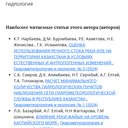
ГИДРОЛОГИЯ
Наиболее читаемые статьи этого автора (авторов)
К.Т. Нарбаева, Д.М. Бурлибаева, Р.Е. Ахметова, Н.Е.
Женисова , Г.К. Исмаилова,
ОЦЕНКА
ИСПОЛЬЗОВАНИЯ РЕЧНОГО СТОКА РЕКИ ИЛЕ НА
ТЕРРИТОРИИ КАЗАХСТАНА В УСЛОВИЯХ
ЕСТЕСТВЕННЫХ И АНТРОПОГЕННЫХ ИЗМЕНЕНИЙ
,
Гидрометеорология и экология: № 3 (2024)
C.Б. Саиров, Д.К. Алимбаева, Н.Т. Серікбай, А.Г. Елтай,
Т.А. Тілләкәрім,
РАСЧЕТ МИНИМАЛЬНОГО
КОЛИЧЕСТВА ГИДРОЛОГИЧЕСКИХ ПУНКТОВ
НАБЛЮДЕНИЯ СЕТИ ГИДРОМЕТЕОРОЛОГИЧЕСКОЙ
СЛУЖБЫ В РЕСПУБЛИКЕ КАЗАХСТАН
,
Гидрометеорология и экология: № 1 (2024)
Л.Б. Базарбай, А.Г. Елтай, Н.Н Жагпарова, Г.М
Шишкина,
ВЛИЯНИЕ РЕКИ ЖАЙЫК НА УРОВЕНЬ
КАСПИЙСКОГО МОРЯ
,
Гидрометеорология и