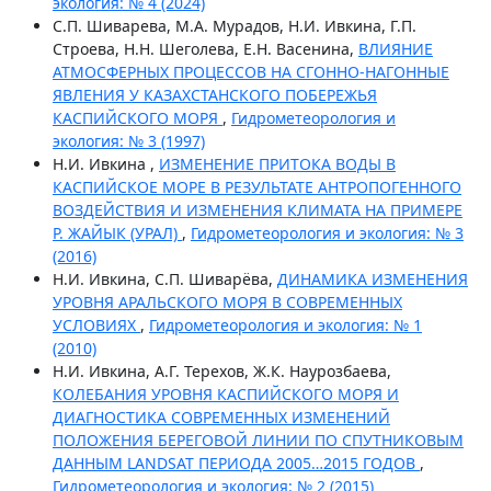
экология: № 4 (2024)
С.П. Шиварева, М.А. Мурадов, Н.И. Ивкина, Г.П.
Строева, Н.Н. Шеголева, Е.Н. Васенина,
ВЛИЯНИЕ
АТМОСФЕРНЫХ ПРОЦЕССОВ НА СГОННО-НАГОННЫЕ
ЯВЛЕНИЯ У КАЗАХСТАНСКОГО ПОБЕРЕЖЬЯ
КАСПИЙСКОГО МОРЯ
,
Гидрометеорология и
экология: № 3 (1997)
Н.И. Ивкина ,
ИЗМЕНЕНИЕ ПРИТОКА ВОДЫ В
КАСПИЙСКОЕ МОРЕ В РЕЗУЛЬТАТЕ АНТРОПОГЕННОГО
ВОЗДЕЙСТВИЯ И ИЗМЕНЕНИЯ КЛИМАТА НА ПРИМЕРЕ
Р. ЖАЙЫК (УРАЛ)
,
Гидрометеорология и экология: № 3
(2016)
Н.И. Ивкина, С.П. Шиварёва,
ДИНАМИКА ИЗМЕНЕНИЯ
УРОВНЯ АРАЛЬСКОГО МОРЯ В СОВРЕМЕННЫХ
УСЛОВИЯХ
,
Гидрометеорология и экология: № 1
(2010)
Н.И. Ивкина, А.Г. Терехов, Ж.К. Наурозбаева,
КОЛЕБАНИЯ УРОВНЯ КАСПИЙСКОГО МОРЯ И
ДИАГНОСТИКА СОВРЕМЕННЫХ ИЗМЕНЕНИЙ
ПОЛОЖЕНИЯ БЕРЕГОВОЙ ЛИНИИ ПО СПУТНИКОВЫМ
ДАННЫМ LANDSAT ПЕРИОДА 2005…2015 ГОДОВ
,
Гидрометеорология и экология: № 2 (2015)