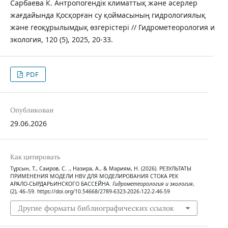
Сарбаева К. Антропогендік климаттық және әсерлер
жағдайында Қосқорған су қоймасының гидрологиялық
және геоқұрылымдық өзгерістері // Гидрометеорология и
экология, 120 (5), 2025, 20-33.
PDF
Опубликован
29.06.2026
Как цитировать
Тұрсын, Т., Саиров, С. ., Назира, А., & Мариям, Н. (2026). РЕЗУЛЬТАТЫ
ПРИМЕНЕНИЯ МОДЕЛИ HBV ДЛЯ МОДЕЛИРОВАНИЯ СТОКА РЕК
АРАЛО-СЫРДАРЬИНСКОГО БАССЕЙНА.
Гидрометеорология и экология
,
(2), 46–59. https://doi.org/10.54668/2789-6323-2026-122-2-46-59
Другие форматы библиографических ссылок