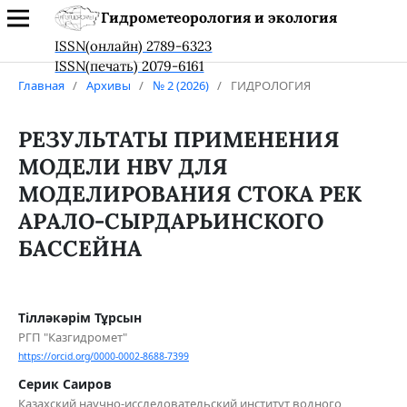
Гидрометеорология и экология
ISSN(онлайн) 2789-6323
ISSN(печать) 2079-6161
Главная
/
Архивы
/
№ 2 (2026)
/
ГИДРОЛОГИЯ
РЕЗУЛЬТАТЫ ПРИМЕНЕНИЯ
МОДЕЛИ HBV ДЛЯ
МОДЕЛИРОВАНИЯ СТОКА РЕК
АРАЛО-СЫРДАРЬИНСКОГО
БАССЕЙНА
Тілләкәрім Тұрсын
РГП "Казгидромет"
https://orcid.org/0000-0002-8688-7399
Серик Саиров
Казахский научно-исследовательский институт водного