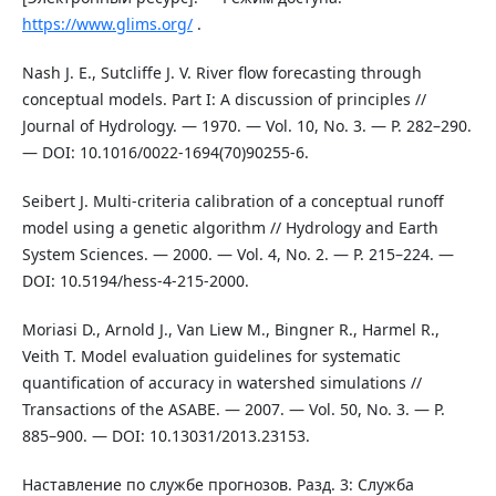
https://www.glims.org/
.
Nash J. E., Sutcliffe J. V. River flow forecasting through
conceptual models. Part I: A discussion of principles //
Journal of Hydrology. — 1970. — Vol. 10, No. 3. — P. 282–290.
— DOI: 10.1016/0022-1694(70)90255-6.
Seibert J. Multi-criteria calibration of a conceptual runoff
model using a genetic algorithm // Hydrology and Earth
System Sciences. — 2000. — Vol. 4, No. 2. — P. 215–224. —
DOI: 10.5194/hess-4-215-2000.
Moriasi D., Arnold J., Van Liew M., Bingner R., Harmel R.,
Veith T. Model evaluation guidelines for systematic
quantification of accuracy in watershed simulations //
Transactions of the ASABE. — 2007. — Vol. 50, No. 3. — P.
885–900. — DOI: 10.13031/2013.23153.
Наставление по службе прогнозов. Разд. 3: Служба