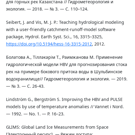
для горных рек Казахстана // Гидрометеорология и
экология. — 2018. — № 3. — С. 110–124.
Seibert, J. and Vis, M. J. P.: Teaching hydrological modeling
with a user-friendly catchment-runoff-model software
package, Hydrol. Earth Syst. Sci., 16, 3315–3325,
https://doi.org/10.5194/hess-16-3315-2012
, 2012.
Болатова А., Тілләкәрім Т., Раимжанова М. Применение
гидрологической модели HBV для прогнозирования стока
рек на примере бокового притока воды в Шульбинское
водохранилище// Гидрометеорология и экология. — 2019.
— № 3. — С. 26-43.
Lindström G., Bergström S. Improving the HBV and PULSE
models by use of temperature anomalies // Vannet i Nord.
— 1992. — No. 1. — P. 16–23.
GLIMS: Global Land Ice Measurements from Space
[Электронный ресурс]. — Режим доступа: