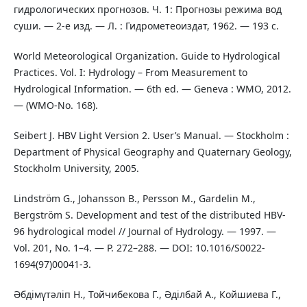
гидрологических прогнозов. Ч. 1: Прогнозы режима вод
суши. — 2-е изд. — Л. : Гидрометеоиздат, 1962. — 193 с.
World Meteorological Organization. Guide to Hydrological
Practices. Vol. I: Hydrology – From Measurement to
Hydrological Information. — 6th ed. — Geneva : WMO, 2012.
— (WMO-No. 168).
Seibert J. HBV Light Version 2. User’s Manual. — Stockholm :
Department of Physical Geography and Quaternary Geology,
Stockholm University, 2005.
Lindström G., Johansson B., Persson M., Gardelin M.,
Bergström S. Development and test of the distributed HBV-
96 hydrological model // Journal of Hydrology. — 1997. —
Vol. 201, No. 1–4. — P. 272–288. — DOI: 10.1016/S0022-
1694(97)00041-3.
Әбдімүтәліп Н., Тойчибекова Г., Әділбай А., Койшиева Г.,