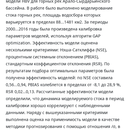
модели HBV для горных рек Арало-Сырдарьинского
бассейна. В работе было выполнено моделирование
стока горных рек, площадь водосбора которых
варьируется в пределах 88...1481 км2. За периоды
2000...2016 годы была произведена калибровка
параметров моделей, используя алгоритм GAP
optimization. Эффективность модели оценена
несколькими критериями: Нэша-Сатклиффа (NSE),
процентным системным отклонением (PBIAS),
стандартным коэффициентом отклонения (RSR). По
результатам подбора оптимальных параметров была
получена эффективность моделей: по NSE составила
0,56...0,94, PBIAS колеблется в пределах от -8,1 до 28,9 %,
RSR 0,02…0,13. Рассчитанные эффективности модели
определили, что динамика моделируемого стока в период
калибровки хорошо коррелируют с наблюденными
данными. Наряду с вышеуказанными критериями
выполнена оценка на применимость модели в качестве
методики прогнозирования с помощью отношения /σ, в