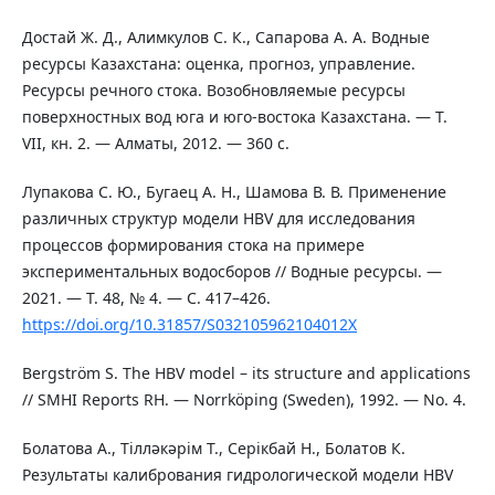
Достай Ж. Д., Алимкулов С. К., Сапарова А. А. Водные
ресурсы Казахстана: оценка, прогноз, управление.
Ресурсы речного стока. Возобновляемые ресурсы
поверхностных вод юга и юго-востока Казахстана. — Т.
VII, кн. 2. — Алматы, 2012. — 360 с.
Лупакова С. Ю., Бугаец А. Н., Шамова В. В. Применение
различных структур модели HBV для исследования
процессов формирования стока на примере
экспериментальных водосборов // Водные ресурсы. —
2021. — Т. 48, № 4. — С. 417–426.
https://doi.org/10.31857/S032105962104012X
Bergström S. The HBV model – its structure and applications
// SMHI Reports RH. — Norrköping (Sweden), 1992. — No. 4.
Болатова А., Тілләкәрім Т., Серікбай Н., Болатов К.
Результаты калибрования гидрологической модели HBV