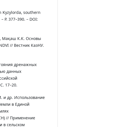
n Kyzylorda, southern
 – P. 377–390. – DOI:
., Мақаш К.К. Основы
DVI // Вестник КазНУ.
стояния дренажных
щью данных
ссийской
С. 17–20.
М. и др. Использование
Земли в Единой
млях
СН) // Применение
и в сельском