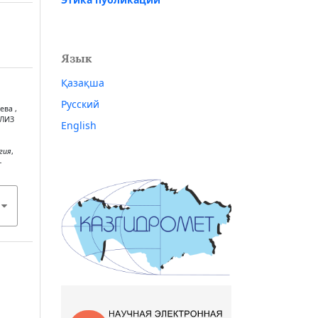
Язык
Қазақша
Русский
ева ,
АЛИЗ
English
гия
,
-