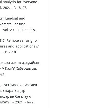
l analysis for everyone
. 202. – P. 18–27.
from Landsat and
/ Remote Sensing
 Vol. 29. – P. 100–115.
r S.C. Remote sensing for
ures and applications //
. – P. 2–18.
ң экологиялық жағдайын
у // ҚазҰУ Хабаршысы.
–21.
, Рустемов Б., Бектаев
шық қара-қоңыр
мдарын бағалау //
ьтаты. – 2021. – № 2