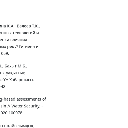
на К.А., Валеев Т.К.,
онных технологий и
енки влияния
х рек // Гигиена и
1059.
., Бахыт М.Б.,
тік-уақыттық
 ҚазҰУ Хабаршысы.
–48.
ng-based assessments of
sin // Water Security. –
2020.100078 .
дағы жайылымдық