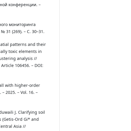
чной конференции. –
ного мониторинга
 31 (269). – С. 30–31.
atial patterns and their
ially toxic elements in
stering analysis //
 Article 106456. – DOI:
ll with higher-order
. – 2025. – Vol. 16. –
waili J. Clarifying soil
cs (Getis-Ord Gi* and
entral Asia //