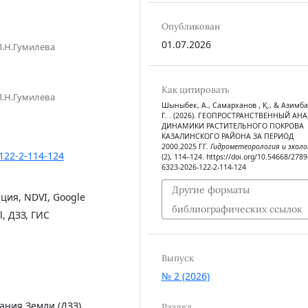
Опубликован
01.07.2026
Л.Н.Гумилева
Как цитировать
Л.Н.Гумилева
Шыныбек, А., Самарханов , Қ., & Азимба
Г. . (2026). ГЕОПРОСТРАНСТВЕННЫЙ АН
ДИНАМИКИ РАСТИТЕЛЬНОГО ПОКРОВА
КАЗАЛИНСКОГО РАЙОНА ЗА ПЕРИОД
2000.2025 ГГ.
Гидрометеорология и эколо
-122-2-114-124
(2), 114–124. https://doi.org/10.54668/2789
6323-2026-122-2-114-124
Другие форматы
ция, NDVI, Google
библиографических ссылок
l, ДЗЗ, ГИС
Выпуск
№ 2 (2026)
ания Земли (ДЗЗ)
Раздел