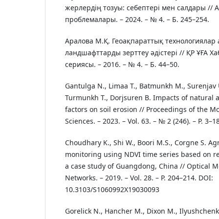
жерлердің тозуы: себептері мен салдары //
проблемалары. – 2024. – № 4. – Б. 245–254.
Аралова М.Қ. Геоақпараттық технологиялар
ландшафттарды зерттеу әдістері // ҚР ҰҒА 
сериясы. – 2016. – № 4. – Б. 44–50.
Gantulga N., Limaa T., Batmunkh M., Surenjav 
Turmunkh T., Dorjsuren B. Impacts of natural
factors on soil erosion // Proceedings of the 
Sciences. – 2023. – Vol. 63. – № 2 (246). – P. 3–18
Choudhary K., Shi W., Boori M.S., Corgne S. Ag
monitoring using NDVI time series based on re
a case study of Guangdong, China // Optical 
Networks. – 2019. – Vol. 28. – P. 204–214. DOI:
10.3103/S1060992X19030093
Gorelick N., Hancher M., Dixon M., Ilyushchenk