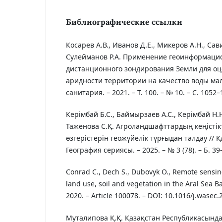
Библиографические ссылки
Косарев А.В., Иванов Д.Е., Микеров А.Н., Сави
Сулейманов Р.А. Применение геоинформаци
дистанционного зондирования Земли для оц
аридности территории на качество воды малы
санитария. – 2021. – Т. 100. – № 10. – С. 1052–
Керімбай Б.С., Баймырзаев А.С., Керімбай Н.Н
Таженова С.Қ. Агроландшафттардың кеңістік
өзгерістерін геожүйелік тұрғыдан талдау //
География сериясы. – 2025. – № 3 (78). – Б. 39
Conrad C., Dech S., Dubovyk O., Remote sensi
land use, soil and vegetation in the Aral Sea Ba
2020. – Article 100078. – DOI: 10.1016/j.wasec.
Муталипова Қ.Қ. Қазақстан Республикасын