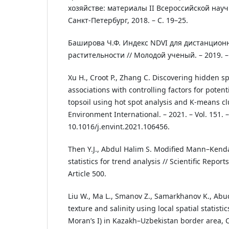
хозяйстве: материалы II Всероссийской нау
Санкт-Петербург, 2018. – С. 19–25.
Баширова Ч.Ф. Индекс NDVI для дистанцион
растительности // Молодой ученый. – 2019. – №
Xu H., Croot P., Zhang C. Discovering hidden sp
associations with controlling factors for potent
topsoil using hot spot analysis and K-means clu
Environment International. – 2021. – Vol. 151. –
10.1016/j.envint.2021.106456.
Then Y.J., Abdul Halim S. Modified Mann–Kenda
statistics for trend analysis // Scientific Reports
Article 500.
Liu W., Ma L., Smanov Z., Samarkhanov K., Abudu
texture and salinity using local spatial statisti
Moran’s I) in Kazakh–Uzbekistan border area, C