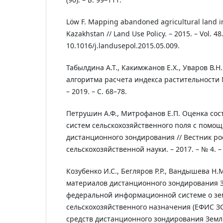
Löw F. Mapping abandoned agricultural land i
Kazakhstan // Land Use Policy. – 2015. – Vol. 48.
10.1016/j.landusepol.2015.05.009.
Табылдина А.Т., Какимжанов Е.Х., Уваров В.Н
алгоритма расчета индекса растительности N
– 2019. – С. 68–78.
Петрушин А.Ф., Митрофанов Е.П. Оценка со
систем сельскохозяйственного поля с помо
дистанционного зондирования // Вестник ро
сельскохозяйственной науки. – 2017. – № 4. – 
Козубенко И.С., Бегляров Р.Р., Вандышева Н.
материалов дистанционного зондирования 
федеральной информационной системе о зе
сельскохозяйственного назначения (ЕФИС З
средств дистанционного зондирования Земл