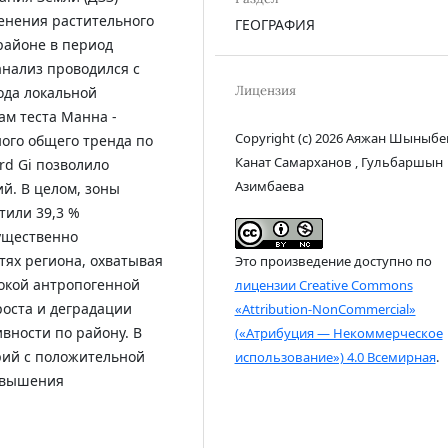
нения растительного
ГЕОГРАФИЯ
районе в период
анализ проводился с
Лицензия
ода локальной
ам теста Манна -
Copyright (c) 2026 Аяжан Шыныбе
ого общего тренда по
Канат Самарханов , Гульбаршын
rd Gi позволило
Азимбаева
й. В целом, зоны
тили 39,3 %
ущественно
тях региона, охватывая
Это произведение доступно по
окой антропогенной
лицензии Creative Commons
роста и деградации
«Attribution-NonCommercial»
вности по району. В
(«Атрибуция — Некоммерческое
орий с положительной
использование») 4.0 Всемирная
.
повышения