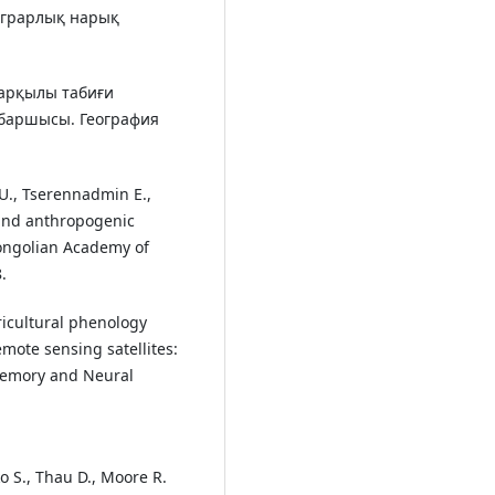
 Аграрлық нарық
 арқылы табиғи
Хабаршысы. География
U., Tserennadmin E.,
 and anthropogenic
Mongolian Academy of
.
ricultural phenology
mote sensing satellites:
Memory and Neural
o S., Thau D., Moore R.