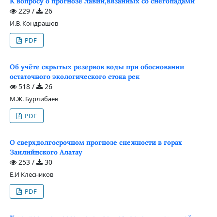
К вопросу о прогнозе лавин,вязанных со снегопадами
229 /
26
И.В. Кондрашов
PDF
Об учёте скрытых резервов воды при обосновании
остаточного экологического стока рек
518 /
26
М.Ж. Бурлибаев
PDF
О сверхдолгосрочном прогнозе снежности в горах
Заилийнского Алатау
253 /
30
Е.И Клесников
PDF