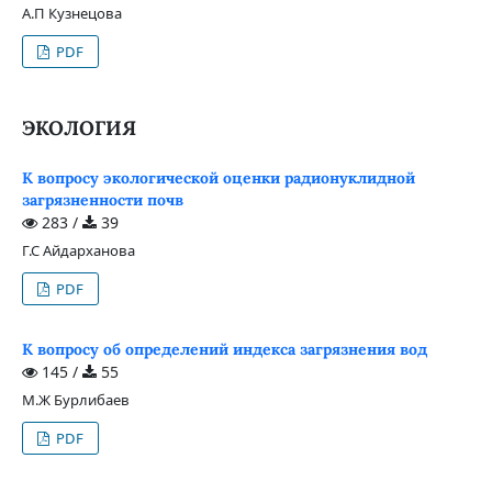
А.П Кузнецова
PDF
ЭКОЛОГИЯ
К вопросу экологической оценки радионуклидной
загрязненности почв
283 /
39
Г.С Айдарханова
PDF
К вопросу об определений индекса загрязнения вод
145 /
55
М.Ж Бурлибаев
PDF