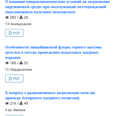
О влиянии микроклиматических условий на загрязнение
окружающей среды при эксплуатаций месторождений
окисляющихся полезных ископаемых
283 /
28
Т.К Ахмеджанов
PDF
Особенности лишайниковой флоры горного массива
дегелен в местах проведения подземных ядерных
взрывов
180 /
32
Г.С Айдарханова
PDF
К вопросу о радиоактивном загрязнении почв (на
примере Азгирского ядерного полигона)
216 /
49
К.Ш. Фаизов