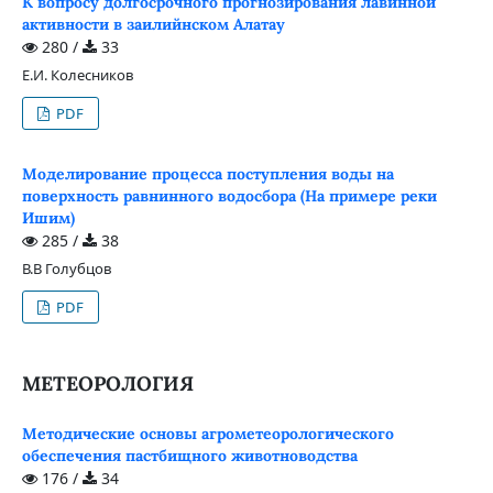
К вопросу долгосрочного прогнозирования лавинной
активности в заилийнском Алатау
280 /
33
Е.И. Колесников
PDF
Моделирование процесса поступления воды на
поверхность равнинного водосбора (На примере реки
Ишим)
285 /
38
В.В Голубцов
PDF
МЕТЕОРОЛОГИЯ
Методические основы агрометеорологического
обеспечения пастбищного животноводства
176 /
34