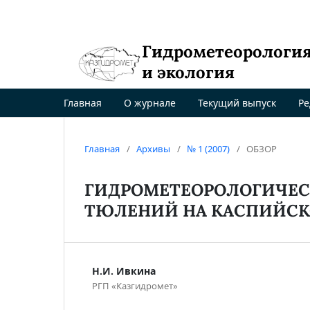
Гидрометеорологи
и экология
Главная
О журнале
Текущий выпуск
Ре
Главная
/
Архивы
/
№ 1 (2007)
/
ОБЗОР
ГИДРОМЕТЕОРОЛОГИЧЕСК
ТЮЛЕНИЙ НА КАСПИЙСКО
Н.И. Ивкина
РГП «Казгидромет»