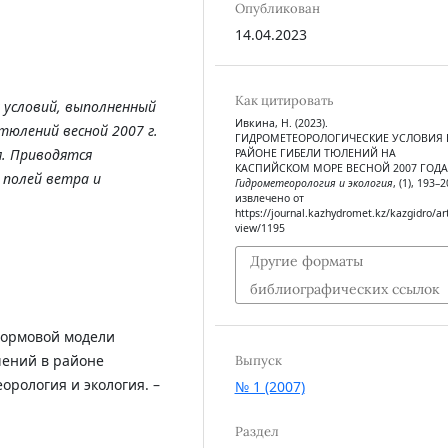
Опубликован
14.04.2023
Как цитировать
 условий, выполненный
Ивкина, Н. (2023).
тюлений весной 2007 г.
ГИДРОМЕТЕОРОЛОГИЧЕСКИЕ УСЛОВИЯ 
я. Приводятся
РАЙОНЕ ГИБЕЛИ ТЮЛЕНИЙ НА
КАСПИЙСКОМ МОРЕ ВЕСНОЙ 2007 ГОДА
полей ветра и
Гидрометеорология и экология
, (1), 193–2
извлечено от
https://journal.kazhydromet.kz/kazgidro/art
view/1195
Другие форматы
библиографических ссылок
тормовой модели
чений в районе
Выпуск
орология и экология. –
№ 1 (2007)
Раздел