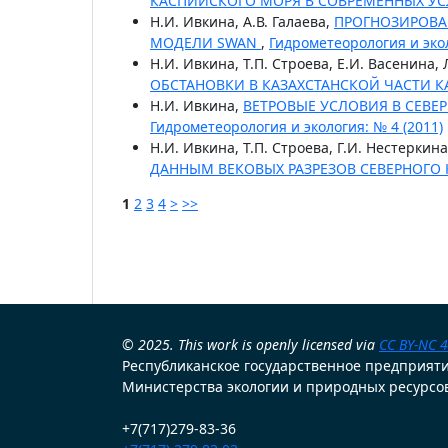
КАСПИЙСКОГО МОРЯ В СОВРЕМЕННЫХ У
Н.И. Ивкина, А.В. Галаева,
ПРОГНОЗИРОВА
МОДЕЛИ SWAN
,
Гидрометеорология и экол
Н.И. Ивкина, Т.П. Строева, Е.И. Васенина,
ОБСТАНОВКИ В КАЗАХСТАНСКОЙ ЧАСТИ 
Н.И. Ивкина,
ВЕТРОВЫЕ УСЛОВИЯ В СЕВЕ
Гидрометеорология и экология: № 4 (2011)
Н.И. Ивкина, Т.П. Строева, Г.И. Нестеркина
ДАННЫМ ВЕКОВЫХ РАЗРЕЗОВ СЕВЕРНОГО
1
2
3
4
>
>>
© 2025. This work is openly licensed via
CC BY-NC 4
Республиканское государственное предприят
Министерства экологии и природных ресурсов
+7(717)279-83-36