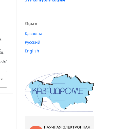
Язык
Қазақша
В
Русский
.
English
00.
icle/