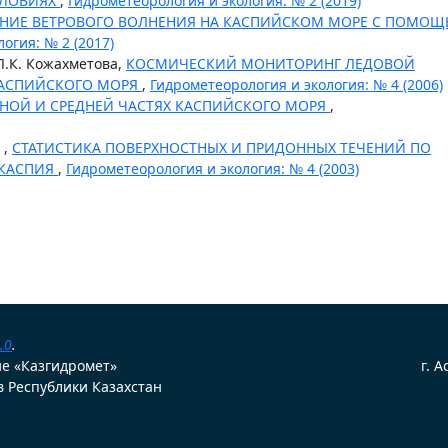
СЛОВИЯХ
,
Гидрометеорология и экология: № 2 (2019)
НИЕ ВЕТРОВОГО ВОЛНЕНИЯ НА КАСПИЙСКОМ МОРЕ С ПОМО
огия: № 2 (2017)
 Л.К. Кожахметова,
КОСМИЧЕСКИЙ МОНИТОРИНГ ЛЕДОВОЙ
КАСПИЙСКОГО МОРЯ
,
Гидрометеорология и экология: № 4 (2006)
РНОЙ И СРЕДНЕЙ ЧАСТЯХ КАСПИЙСКОГО МОРЯ
,
 ,
СТАТИСТИКА ПОВЕРХНОСТНЫХ И ПРИДОННЫХ ТЕЧЕНИЙ ПО
 КАСПИЯ
,
Гидрометеорология и экология: № 4 (2003)
.0
.
ие «Казгидромет»
г. 
 Республики Казахстан