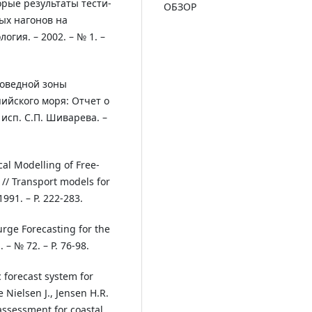
торые результаты тести-
ОБЗОР
х нагонов на
гия. – 2002. – № 1. –
поведной зоны
ийского моря: Отчет о
исп. С.П. Шиварева. –
al Modelling of Free-
// Transport models for
991. – P. 222-283.
urge Forecasting for the
 – № 72. – P. 76-98.
 forecast system for
 Nielsen J., Jensen H.R.
 assessment for coastal