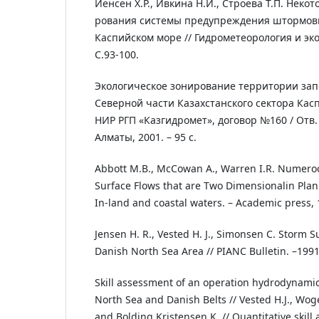
Йенсен Х.Р., Ивкина Н.И., Строева Т.П. Неко
рования системы предупреждения штормовы
Каспийском море // Гидрометеорология и эколо
С.93-100.
Экологическое зонирование территории за
Северной части Казахстанского сектора Касп
НИР РГП «Казгидромет», договор №160 / Отв. 
Алматы, 2001. – 95 с.
Abbott M.B., McCowan A., Warren I.R. Numeroc
Surface Flows that are Two Dimensionalin Plan 
In-land and coastal waters. – Academic press, 1
Jensen H. R., Vested H. J., Simonsen C. Storm S
Danish North Sea Area // PIANC Bulletin. –1991.
Skill assessment of an operation hydrodynamic
North Sea and Danish Belts // Vested H.J., Woge
and Bolding Kristensen K. // Quantitative skill