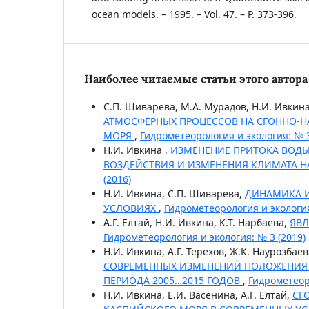
ocean models. – 1995. – Vol. 47. – P. 373-396.
Наиболее читаемые статьи этого автора 
С.П. Шиварева, М.А. Мурадов, Н.И. Ивкина,
АТМОСФЕРНЫХ ПРОЦЕССОВ НА СГОННО-Н
МОРЯ
,
Гидрометеорология и экология: № 3
Н.И. Ивкина ,
ИЗМЕНЕНИЕ ПРИТОКА ВОДЫ 
ВОЗДЕЙСТВИЯ И ИЗМЕНЕНИЯ КЛИМАТА НА
(2016)
Н.И. Ивкина, С.П. Шиварёва,
ДИНАМИКА И
УСЛОВИЯХ
,
Гидрометеорология и экология
А.Г. Елтай, Н.И. Ивкина, К.Т. Нарбаева,
ЯВЛ
Гидрометеорология и экология: № 3 (2019)
Н.И. Ивкина, А.Г. Терехов, Ж.К. Наурозбае
СОВРЕМЕННЫХ ИЗМЕНЕНИЙ ПОЛОЖЕНИЯ 
ПЕРИОДА 2005…2015 ГОДОВ
,
Гидрометеоро
Н.И. Ивкина, Е.И. Васенина, А.Г. Елтай,
СГ