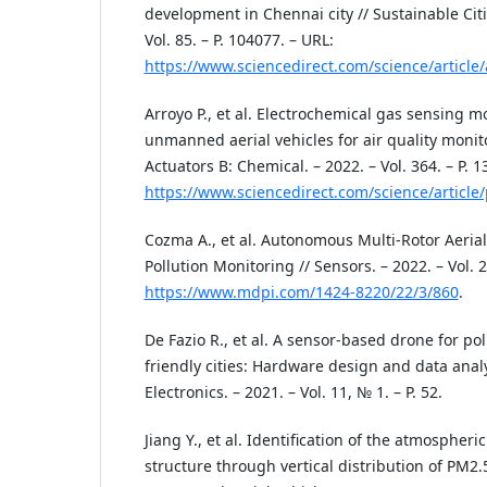
development in Chennai city // Sustainable Citi
Vol. 85. – P. 104077. – URL:
https://www.sciencedirect.com/science/articl
Arroyo P., et al. Electrochemical gas sensing
unmanned aerial vehicles for air quality monit
Actuators B: Chemical. – 2022. – Vol. 364. – P. 1
https://www.sciencedirect.com/science/articl
Cozma A., et al. Autonomous Multi-Rotor Aerial 
Pollution Monitoring // Sensors. – 2022. – Vol. 2
https://www.mdpi.com/1424-8220/22/3/860
.
De Fazio R., et al. A sensor-based drone for pol
friendly cities: Hardware design and data analy
Electronics. – 2021. – Vol. 11, № 1. – P. 52.
Jiang Y., et al. Identification of the atmospher
structure through vertical distribution of PM2