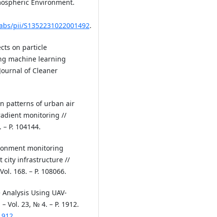
ospheric Environment.
e/abs/pii/S1352231022001492
.
ects on particle
ing machine learning
ournal of Cleaner
ion patterns of urban air
adient monitoring //
. – P. 104144.
ironment monitoring
city infrastructure //
ol. 168. – P. 108066.
 Analysis Using UAV-
 Vol. 23, № 4. – P. 1912.
1912
.