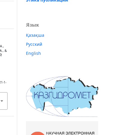
Язык
Қазақша
Русский
А.,
А., &
English
Й
.
21-1-