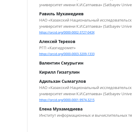
университет имени К.И.Сатпаева» (Satbayev Univer
Равиль Мухамедиев
НАО «Казахский Национальный исследовательск
университет имени К.И.Сатпаева» (Satbayev Univer
https://orcid.org/0000-0002-3727-043X
Алексей Терехов
РГП «Казгидромет»
https://orcid.org/0000-0003-3209-1333
Валентин Смурыгин
Кирилл Гизатулин
Адильхан Сымагулов
НАО «Казахский Национальный исследовательск
университет имени К.И.Сатпаева» (Satbayev Univer
https://orcid.org/0000-0001-9974-3215
Елена Мухамедиева
Институт информационных и вычислительных т