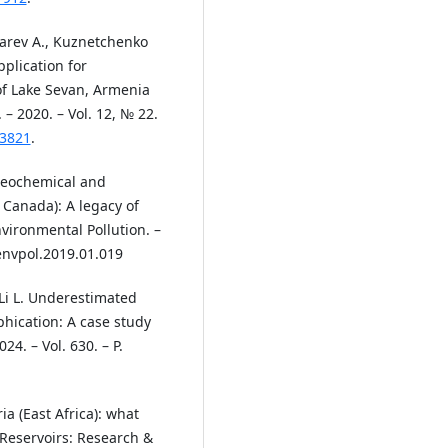
karev A., Kuznetchenko
plication for
of Lake Sevan, Armenia
– 2020. – Vol. 12, № 22.
23821
.
Geochemical and
 Canada): A legacy of
vironmental Pollution. –
.envpol.2019.01.019
, Li L. Underestimated
hication: A case study
24. – Vol. 630. – P.
ia (East Africa): what
 Reservoirs: Research &