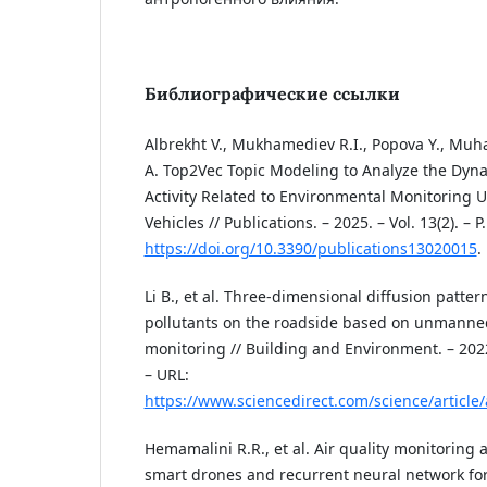
Библиографические ссылки
Albrekht V., Mukhamediev R.I., Popova Y., Muh
A. Top2Vec Topic Modeling to Analyze the Dyna
Activity Related to Environmental Monitoring
Vehicles // Publications. – 2025. – Vol. 13(2). – P
https://doi.org/10.3390/publications13020015
.
Li B., et al. Three-dimensional diffusion patterns
pollutants on the roadside based on unmanned
monitoring // Building and Environment. – 2022.
– URL:
https://www.sciencedirect.com/science/articl
Hemamalini R.R., et al. Air quality monitoring 
smart drones and recurrent neural network for