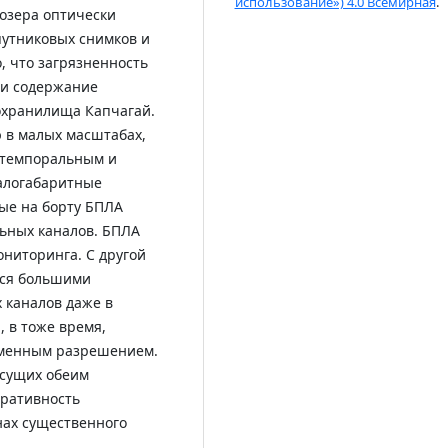
использование») 4.0 Всемирная
.
 озера оптически
утниковых снимков и
, что загрязненность
 и содержание
дохранилища Капчагай.
в малых масштабах,
 темпоральным и
алогабаритные
ые на борту БПЛА
ьных каналов. БПЛА
ниторинга. С другой
тся большими
 каналов даже в
, в тоже время,
менным разрешением.
исущих обеим
еративность
нах существенного