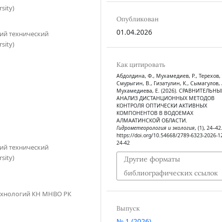
sity)
Опубликован
01.04.2026
ий технический
sity)
Как цитировать
Абдолдина, Ф., Мухамедиев, Р., Терехов, 
Смурыгин, В., Гизатулин, К., Сымагулов, 
Мухамедиева, Е. (2026). СРАВНИТЕЛЬНЫ
АНАЛИЗ ДИСТАНЦИОННЫХ МЕТОДОВ
КОНТРОЛЯ ОПТИЧЕСКИ АКТИВНЫХ
КОМПОНЕНТОВ В ВОДОЕМАХ
АЛМААТИНСКОЙ ОБЛАСТИ.
Гидрометеорология и экология
, (1), 24–42
https://doi.org/10.54668/2789-6323-2026-1
24-42
ий технический
sity)
Другие форматы
библиографических ссылок
ехнологий КН МНВО РК
Выпуск
№ 1 (2026)