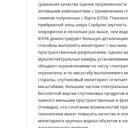
сравнение качества оценки загрязненности
активными компонентами с применением сп
снимков полученных с борта БПЛА. Показано
прибрежной зоны озера Сорбулак (мутность
хлорофилла) в несколько раз выше, чем во
БПЛА демонстрируют большую детализацию 
способны выполнять мониторинг с высоким
пространственным разрешением. Однако м
мультиспектральные камеры устанавливаем
обладают ограничениями по числу спектрал
ограничены и по масштабу выполняемого мо
стороны, спутниковый мониторинг отличае
масштабами, большим числом спектральных
бесплатной версии спутниковых продуктов и
намного меньшим пространственным и вре
Очевидно, что сочетание возможностей пр
технологиям может повысить качество и оп
мониторинга крупных водных объектов в зо
антропогенного влияния.