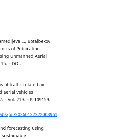
amedijeva E., Botaibekov
mics of Publication
 Using Unmanned Aerial
. 15. – DOI:
 of traffic-related air
 aerial vehicles
 – Vol. 219. – P. 109159.
e/abs/pii/S0360132322003961
and forecasting using
 sustainable