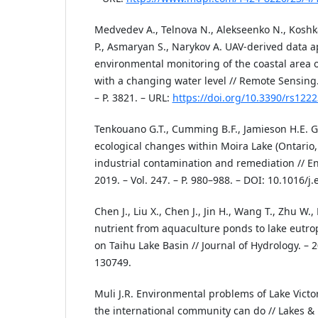
Medvedev A., Telnova N., Alekseenko N., Kosh
P., Asmaryan S., Narykov A. UAV-derived data ap
environmental monitoring of the coastal area 
with a changing water level // Remote Sensing. 
– P. 3821. – URL:
https://doi.org/10.3390/rs122
Tenkouano G.T., Cumming B.F., Jamieson H.E. 
ecological changes within Moira Lake (Ontario,
industrial contamination and remediation // En
2019. – Vol. 247. – P. 980–988. – DOI: 10.1016/j
Chen J., Liu X., Chen J., Jin H., Wang T., Zhu W.
nutrient from aquaculture ponds to lake eutrop
on Taihu Lake Basin // Journal of Hydrology. – 20
130749.
Muli J.R. Environmental problems of Lake Victor
the international community can do // Lakes &