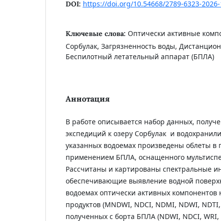
https://doi.org/10.54668/2789-6323-2026-
DOI:
Оптически активные комп
Ключевые слова:
Сорбулак, Загрязненность воды, Дистанцио
Беспилотный летательный аппарат (БПЛА)
Аннотация
В работе описывается набор данных, получ
экспедиций к озеру Сорбулак и водохранил
указанных водоемах произведены облеты в 
применением БПЛА, оснащенного мультиспе
Рассчитаны и картированы спектральные и
обеспечивающие выявление водной поверхн
водоемах оптически активных компонентов 
продуктов (MNDWI, NDCI, NDMI, NDWI, NDTI,
полученных с борта БПЛА (NDWI, NDCI, WRI,