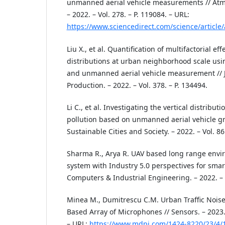
unmanned aerial vehicle measurements // Atm
– 2022. – Vol. 278. – P. 119084. – URL:
https://www.sciencedirect.com/science/articl
Liu X., et al. Quantification of multifactorial eff
distributions at urban neighborhood scale us
and unmanned aerial vehicle measurement // J
Production. – 2022. – Vol. 378. – P. 134494.
Li C., et al. Investigating the vertical distribut
pollution based on unmanned aerial vehicle gr
Sustainable Cities and Society. – 2022. – Vol. 86
Sharma R., Arya R. UAV based long range env
system with Industry 5.0 perspectives for smart 
Computers & Industrial Engineering. – 2022. – V
Minea M., Dumitrescu C.M. Urban Traffic Noise
Based Array of Microphones // Sensors. – 2023. –
– URL:
https://www.mdpi.com/1424-8220/23/4/