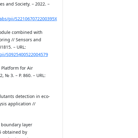
es and Society. – 2022. –
e/abs/pii/S221067072200395X
 module combined with
oring // Sensors and
31815. – URL:
e/pii/S0925400522004579
Platform for Air
2, № 3. – P. 860. – URL:
lutants detection in eco-
sis application //
ic boundary layer
.5 obtained by